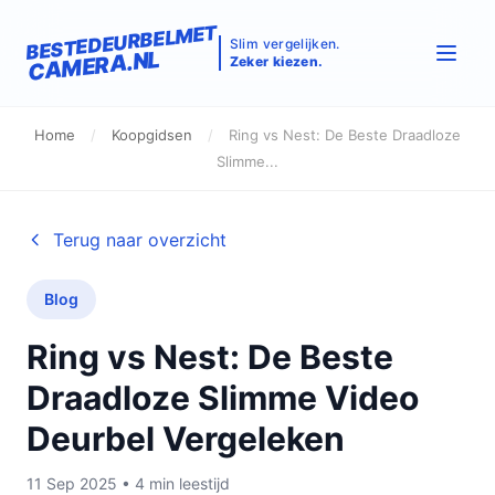
BESTEDEURBELMET
Slim vergelijken.
CAMERA.NL
Zeker kiezen.
Home
/
Koopgidsen
/
Ring vs Nest: De Beste Draadloze
Slimme...
Terug naar overzicht
Blog
Ring vs Nest: De Beste
Draadloze Slimme Video
Deurbel Vergeleken
11 Sep 2025 • 4 min leestijd