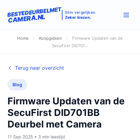
BESTEDEURBELMET
Slim vergelijken.
CAMERA.NL
Zeker kiezen.
Home
/
Koopgidsen
/
Firmware Updaten van de
SecuFirst DID701...
Terug naar overzicht
Blog
Firmware Updaten van de
SecuFirst DID701BB
Deurbel met Camera
11 Sep 2025 • 3 min leestijd