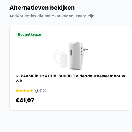
woning wil beveiligen met gebruiksvriendelijke en
Alternatieven bekijken
uitgebreide mogelijkheden en praktische voorde
oplossing voor veiligheid.
Andere opties die het overwegen waard zijn
Ontdek alle specificaties en vergelijk prijzen 
Budgetkeuze
perfect past bij jouw behoeften!
KlikAanKlikUit ACDB-8000BC Videodeurbelset Inbouw
Wit
5,0
(13)
€41,07