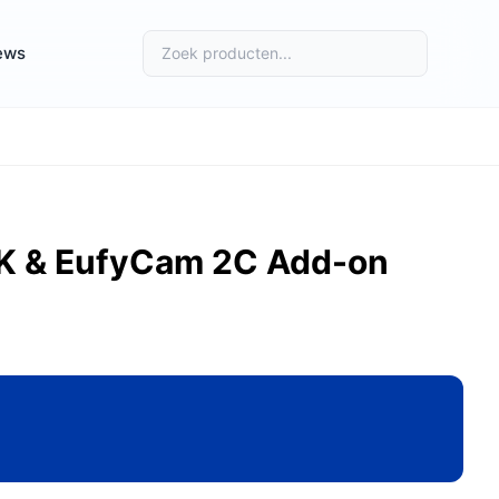
ews
2K & EufyCam 2C Add-on