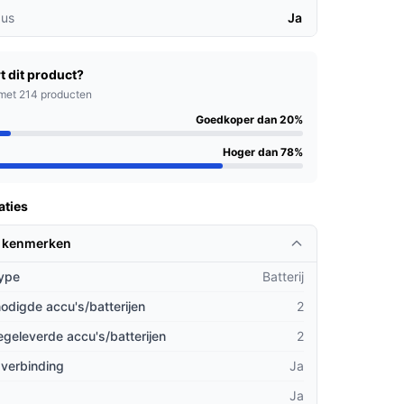
us
Ja
t dit product?
met 214 producten
Goedkoper dan 20%
Hoger dan 78%
aties
 kenmerken
ype
Batterij
odigde accu's/batterijen
2
geleverde accu's/batterijen
2
 verbinding
Ja
Ja