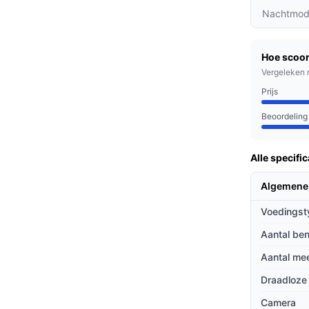
is eenvoudig te installeren zonder gedoe met
Nachtmod
t bezoekers via uw smartphone, perfect om
Hoe scoor
.
Vergeleken 
uwde verlichting en nachtzicht kunt u ook ’s
Prijs
Beoordeling
ning wil beveiligen. Of u nu in een drukke
Alle specific
l en EufyCam zijn perfect voor gezinnen,
Algemene
Voedingst
ieven
Aantal ben
gingssystemen?
Aantal mee
n opslaan en terugkijken zonder extra
Draadloze
n.
Camera
gebruiksvriendelijk en biedt directe toegang