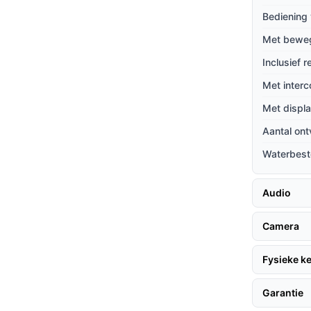
Bediening 
ficatie is de camera bestand tegen alle
Met bewe
betrouwbare werking.
Inclusief 
Met interc
fyCam, volgen hier enkele tips:
Met displ
Aantal on
Waterbest
ne.
deurbel te koppelen.
onteer de camera op een strategische locatie
Audio
Camera
Fysieke 
aatsen zonder stroomvoorziening, maar zorg
Garantie
 geen zorgen hoeft te maken over regen of