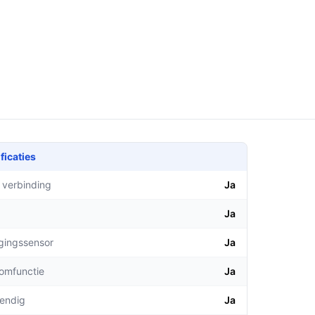
ficaties
 verbinding
Ja
Ja
gingssensor
Ja
comfunctie
Ja
endig
Ja