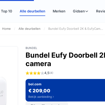
Top 10
Alle deurbellen
Merken
Gidsen
Revi
Home
/
Alle deurbellen
/
Bundel Eufy Doorbell 2K & EufyCam...
BUNDEL
Bundel Eufy Doorbell 
camera
4,5
(4)
bol.com
€ 209,00
Bekijk aanbieding