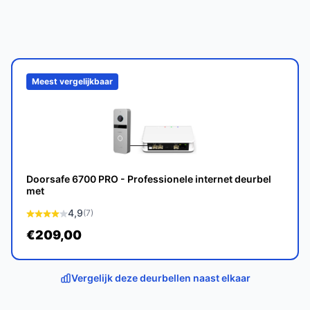
 innovatieve technologie. Met zijn
len biedt deze bundel een betrouwbare
op bestedeurbelmetcamera.nl. Kies bewust wat
Meest vergelijkbaar
Doorsafe 6700 PRO - Professionele internet deurbel
met
4,9
(7)
€209,00
Vergelijk deze deurbellen naast elkaar