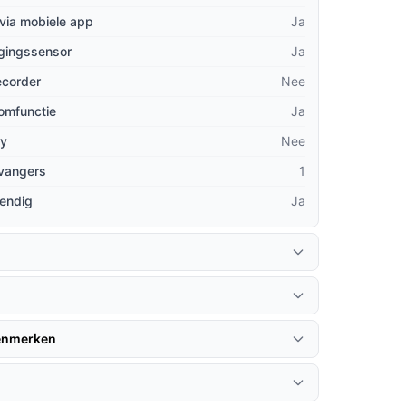
via mobiele app
Ja
gingssensor
Ja
recorder
Nee
omfunctie
Ja
ay
Nee
tvangers
1
endig
Ja
kenmerken