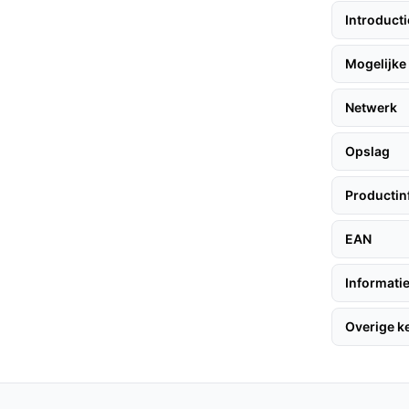
s.
Introduct
Mogelijke 
Netwerk
, afhankelijk van gebruik en omgeving.
ebruik.
Opslag
Productin
n voor buitengebruik en zijn bestand tegen
EAN
e merken?
Informatie
del unieke functies zoals geen
p, die de ervaring aanzienlijk verbeteren.
Overige 
uitstekende keuze voor iedereen die zijn