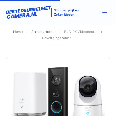
BESTEDEURBELMET
Slim vergelijken.
CAMERA.NL
Zeker kiezen.
Home
/
Alle deurbellen
/
Eufy 2K Videodeurbel +
Beveiligingscamer...