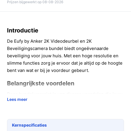
Prijzen bijgewerkt op 08-08-2026
Introductie
De Eufy by Anker 2K Videodeurbel en 2K
Beveiligingscamera bundel biedt ongeëvenaarde
beveiliging voor jouw huis. Met een hoge resolutie en
slimme functies zorg je ervoor dat je altijd op de hoogte
bent van wat er bij je voordeur gebeurt.
Belangrijkste voordelen
Deze bundel voorziet je van diverse voordelen die jouw
Lees meer
gemoedsrust vergroten...
Heldere beeldkwaliteit met 2K-resolutie voor
scherpe en gedetailleerde beelden, zelfs in
Kernspecificaties
uitdagende lichtomstandigheden.