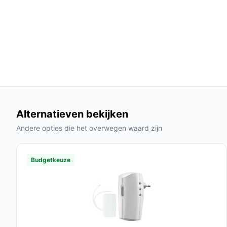
Waterbestendig:
Geschikt voor gebruik in 
zorgen hoeft te maken over regen of sneeuw
Veelgestelde vragen
Hoe lang gaat dit product mee?
De batterij van de Eufy videodeurbel kan tot 6 m
en de instellingen.
Is dit geschikt voor buitengebruik?
Alternatieven bekijken
Ja, de deurbel is waterbestendig en ontworpen v
Andere opties die het overwegen waard zijn
alle weersomstandigheden kunt gebruiken.
Wat zijn de belangrijkste verschillen met ander
Budgetkeuze
In vergelijking met andere merken biedt Eufy ee
beeldkwaliteit en gebruiksgemak zonder abonne
Conclusie