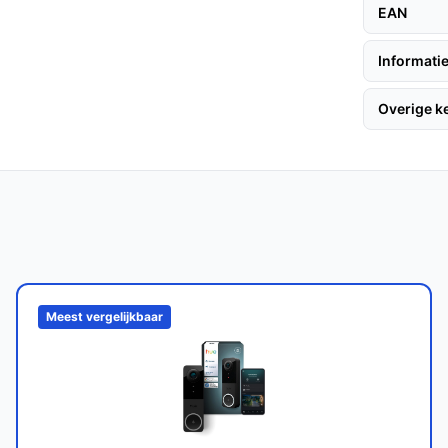
alle weersomstandigheden, waardoor je geen
EAN
.
Informatie
Overige 
aanden meegaan, afhankelijk van het gebruik
oor gebruik buitenshuis, zodat je hem onder
e merken?
Meest vergelijkbaar
n betere privacybescherming, hogere
mentskosten.