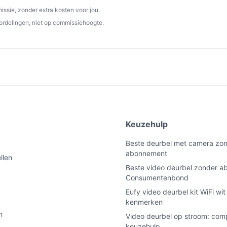
ssie, zonder extra kosten voor jou.
ordelingen, niet op commissiehoogte.
e
Keuzehulp
Beste deurbel met camera zo
abonnement
llen
Beste video deurbel zonder 
Consumentenbond
Eufy video deurbel kit WiFi wi
kenmerken
n
Video deurbel op stroom: com
keuzehulp