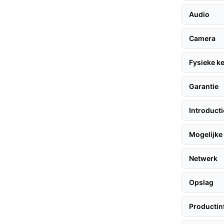
nding en batterijvoeding maken de installatie
Audio
anceerde AI-technologie worden alleen
Camera
je geen valse alarmen ontvangt.
Fysieke 
Garantie
igingscamera te halen, volgen hier enkele
Introduct
Mogelijke 
 voorkeur binnen 10 meter van je wifi-router.
ructies om de deurbel te koppelen. 3.
Netwerk
t de batterij volledig opgeladen is.
Opslag
deurbel werkt op een oplaadbare batterij die
Productin