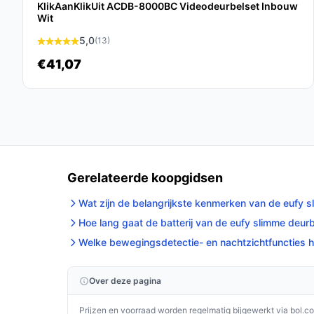
De Eufy by Anker Videodeurbel + 2K Beveiliging
KlikAanKlikUit ACDB-8000BC Videodeurbelset Inbouw
Wit
iedereen die zijn woning wil beveiligen met een 
oplossing. Met deze combinatie ben je altijd op d
5,0
(13)
€41,07
Ontdek alle specificaties en vergelijk prijzen 
perfect past bij jouw behoeften!
Gerelateerde koopgidsen
Wat zijn de belangrijkste kenmerken van de eufy s
Hoe lang gaat de batterij van de eufy slimme deur
Welke bewegingsdetectie- en nachtzichtfuncties h
Over deze pagina
Prijzen en voorraad worden regelmatig bijgewerkt via bol.c