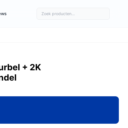
ews
urbel + 2K
ndel