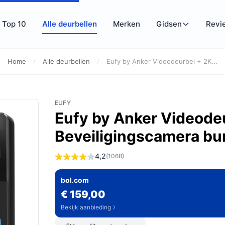
Top 10
Alle deurbellen
Merken
Gidsen
Revi
Home
/
Alle deurbellen
/
Eufy by Anker Videodeurbel + 2K...
EUFY
Eufy by Anker Videode
Beveiligingscamera bu
4,2
(1068)
bol.com
€ 159,00
Bekijk aanbieding