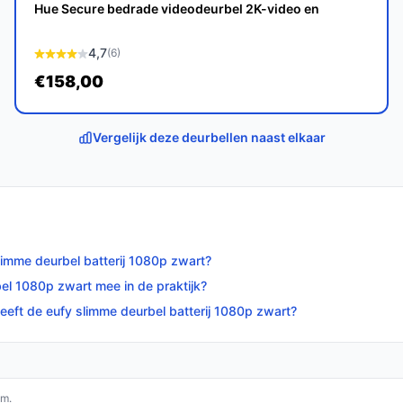
scamera bundel is een slimme keuze voor
Hue Secure bedrade videodeurbel 2K-video en
gebruiksvriendelijke en betrouwbare
e hoogte van wat er voor je deur gebeurt.
4,7
(6)
€158,00
op bestedeurbelmetcamera.nl. Kies bewust wat
Vergelijk deze deurbellen naast elkaar
limme deurbel batterij 1080p zwart?
bel 1080p zwart mee in de praktijk?
eeft de eufy slimme deurbel batterij 1080p zwart?
om.