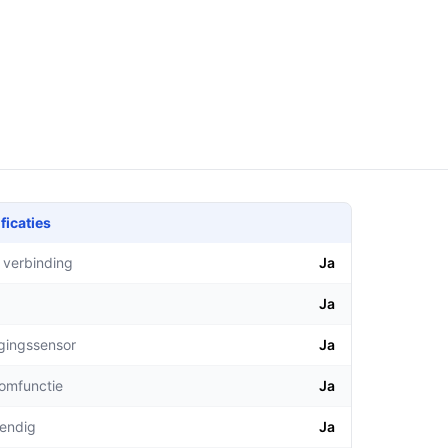
ficaties
 verbinding
Ja
Ja
gingssensor
Ja
comfunctie
Ja
endig
Ja