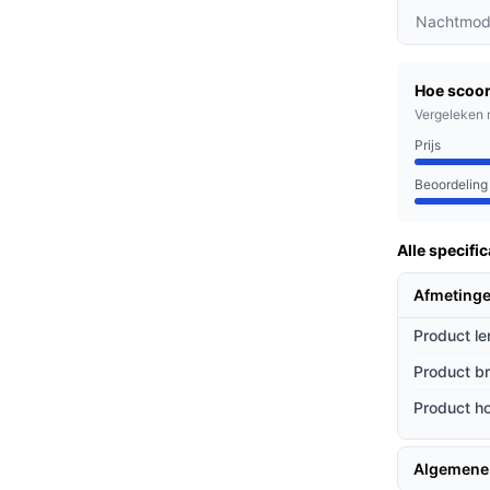
voor scherpe beelden, waardoor je elk detail
Nachtmod
ingen op je smartphone wanneer iemand voor
Hoe scoor
ent van bezoekers.
Vergeleken 
 bezoekers via de app, ideaal voor situaties
Prijs
Beoordeling
rfect voor gezinnen, drukke professionals en
Alle specific
vaak onderweg bent of juist thuiswerkt, met
et je huis.
Afmeting
Product le
ieven
Product b
te van andere merken? Hier zijn enkele
Product h
p jouw privacy, waardoor jouw gegevens
Algemene
n.