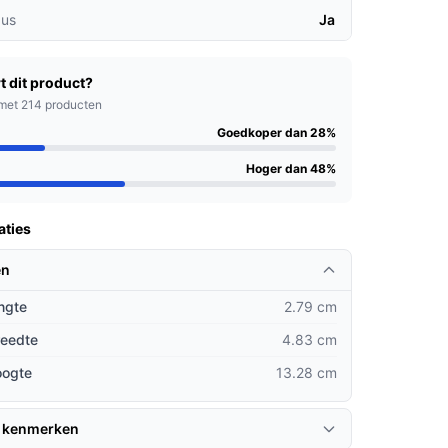
us
Ja
t dit product?
met 214 producten
Goedkoper dan 28%
Hoger dan 48%
aties
en
ngte
2.79 cm
reedte
4.83 cm
oogte
13.28 cm
 kenmerken