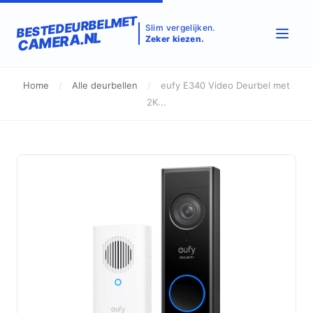
BESTEDEURBELMET
Slim vergelijken.
CAMERA.NL
Zeker kiezen.
Home
/
Alle deurbellen
/
eufy E340 Video Deurbel met
2K...