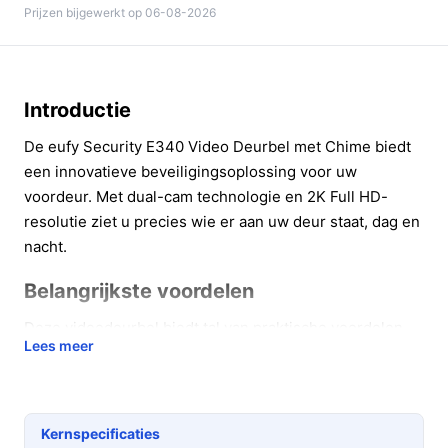
Prijzen bijgewerkt op 06-08-2026
Introductie
De eufy Security E340 Video Deurbel met Chime biedt
een innovatieve beveiligingsoplossing voor uw
voordeur. Met dual-cam technologie en 2K Full HD-
resolutie ziet u precies wie er aan uw deur staat, dag en
nacht.
Belangrijkste voordelen
Deze videodeurbel biedt tal van praktische voordelen
Lees meer
die uw gemoedsrust verhogen:
Dubbele camera:
Dankzij de twee camera's heeft u
zowel een duidelijk zicht op bezoekers als de
Kernspecificaties
grond voor uw deur, wat bijdraagt aan een betere