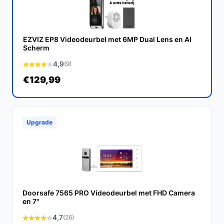
uitstekende keuze voor iedereen die op zoek is naar
een betrouwbare en geavanceerde videodeurbel. Met
zijn unieke functies en gebruiksvriendelijke installatie is
EZVIZ EP8 Videodeurbel met 6MP Dual Lens en AI
dit een slimme investering in uw veiligheid.
Scherm
4,9
(9)
Ontdek alle specificaties en vergelijk prijzen op
€129,99
bestedeurbelmetcamera.nl. Kies bewust wat perfect
past bij jouw behoeften!
Upgrade
Doorsafe 7565 PRO Videodeurbel met FHD Camera
en 7"
4,7
(26)