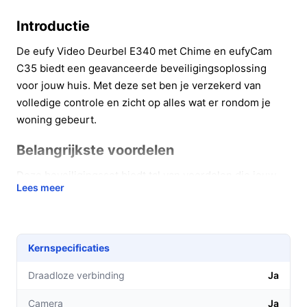
Introductie
De eufy Video Deurbel E340 met Chime en eufyCam
C35 biedt een geavanceerde beveiligingsoplossing
voor jouw huis. Met deze set ben je verzekerd van
volledige controle en zicht op alles wat er rondom je
woning gebeurt.
Belangrijkste voordelen
Deze beveiligingsset biedt tal van voordelen die jouw
Lees meer
gemoedsrust verhogen.
Haarscherpe 2K-resolutie: Met de Video Deurbel
E340 zie je precies wie er voor je deur staat, zelfs
Kernspecificaties
op afstand.
24/7 beveiliging: De eufyCam C35 camera's
Draadloze verbinding
Ja
zorgen ervoor dat je altijd een oogje in het zeil
Camera
Ja
kunt houden, of je nu thuis bent of onderweg.