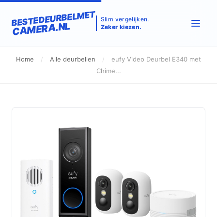
BESTEDEURBELMET
Slim vergelijken.
CAMERA.NL
Zeker kiezen.
Home
/
Alle deurbellen
/
eufy Video Deurbel E340 met
Chime...