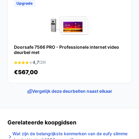
Upgrade
Ontdek alle specificaties en vergelijk prijzen op
bestedeurbelmetcamera.nl. Kies bewust wat perfect
past bij jouw behoeften!
Doorsafe 7566 PRO - Professionele internet video
deurbel met
4,7
(26)
€567,00
Vergelijk deze deurbellen naast elkaar
Gerelateerde koopgidsen
Wat zijn de belangrijkste kenmerken van de eufy slimme