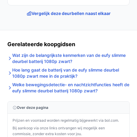
Vergelijk deze deurbellen naast elkaar
Gerelateerde koopgidsen
Wat zijn de belangrijkste kenmerken van de eufy slimme
deurbel batterij 1080p zwart?
Hoe lang gaat de batterij van de eufy slimme deurbel
1080p zwart mee in de praktijk?
Welke bewegingsdetectie- en nachtzichtfuncties heeft de
eufy slimme deurbel batterij 1080p zwart?
Over deze pagina
Prijzen en voorraad worden regelmatig bijgewerkt via bol.com.
Bij aankoop via onze links ontvangen wij mogelijk een
commissie, zonder extra kosten voor jou.