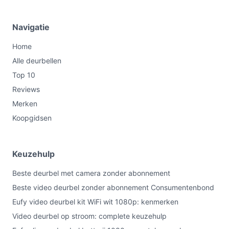
Navigatie
Home
Alle deurbellen
Top 10
Reviews
Merken
Koopgidsen
Keuzehulp
Beste deurbel met camera zonder abonnement
Beste video deurbel zonder abonnement Consumentenbond
Eufy video deurbel kit WiFi wit 1080p: kenmerken
Video deurbel op stroom: complete keuzehulp