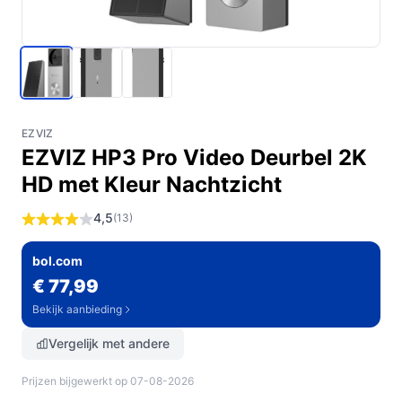
EZVIZ
EZVIZ HP3 Pro Video Deurbel 2K
HD met Kleur Nachtzicht
4,5
(13)
bol.com
€ 77,99
Bekijk aanbieding
Vergelijk met andere
Prijzen bijgewerkt op 07-08-2026