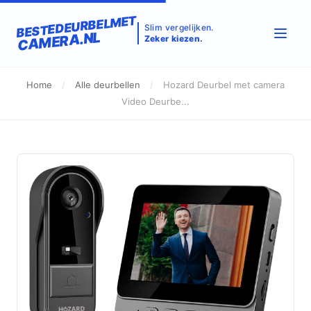
BESTEDEURBELMET
Slim vergelijken.
CAMERA.NL
Zeker kiezen.
Home
/
Alle deurbellen
/
Hozard Deurbel met camera
Video Deurbe...