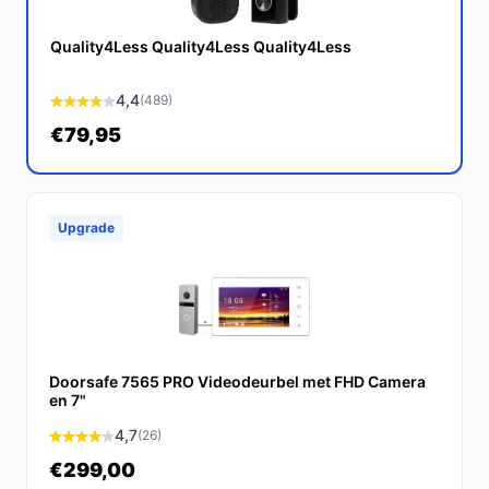
Ontdek alle specificaties en vergelijk prijzen op
bestedeurbelmetcamera.nl. Kies bewust wat perfect
Quality4Less Quality4Less Quality4Less
past bij jouw behoeften!
4,4
(489)
€79,95
Upgrade
Doorsafe 7565 PRO Videodeurbel met FHD Camera
en 7"
4,7
(26)
€299,00