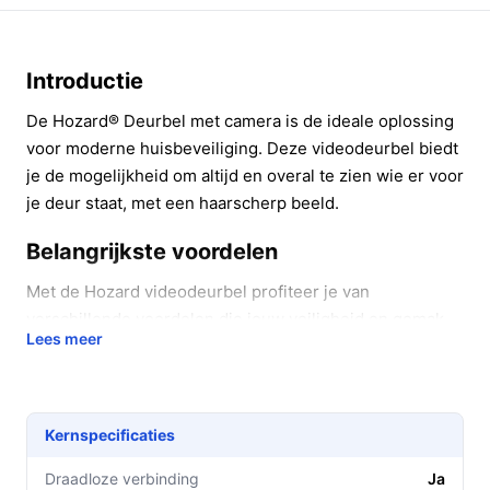
Introductie
De Hozard® Deurbel met camera is de ideale oplossing
voor moderne huisbeveiliging. Deze videodeurbel biedt
je de mogelijkheid om altijd en overal te zien wie er voor
je deur staat, met een haarscherp beeld.
Belangrijkste voordelen
Met de Hozard videodeurbel profiteer je van
verschillende voordelen die jouw veiligheid en gemak
Lees meer
verhogen:
Uitgebreid gezichtsveld:
Dankzij de 170°
groothoeklens heb je een breed overzicht van de
Kernspecificaties
omgeving voor je deur, wat betekent dat je geen
enkele beweging mist.
Draadloze verbinding
Ja