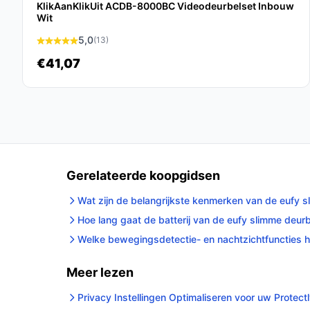
KlikAanKlikUit ACDB-8000BC Videodeurbelset Inbouw
Wit
Conclusie
5,0
(13)
Met de Protectly® Slimme Draadloze Video Deurbe
€41,07
gebruiksgemak. Deze deurbel biedt niet alleen ui
functies die jouw leven eenvoudiger maken.
Ontde
bestedeurbelmetcamera.nl. Kies bewust wat perf
Gerelateerde koopgidsen
Wat zijn de belangrijkste kenmerken van de eufy s
Hoe lang gaat de batterij van de eufy slimme deur
Welke bewegingsdetectie- en nachtzichtfuncties h
Meer lezen
Privacy Instellingen Optimaliseren voor uw Protect