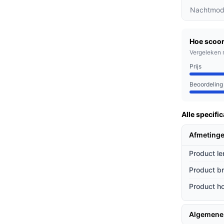
 zorgt voor heldere beelden, zelfs bij
Nachtmod
r voor je deur staat.
functie kun je eenvoudig met bezoekers
Hoe scoor
deaal voor het aannemen van pakketjes of het
Vergeleken 
Prijs
sor waarschuwt je direct via de app als er
n belangrijke momenten mist.
Beoordeling
Alle specific
n die hun veiligheid willen verhogen, drukke
 hun kinderen willen beschermen tegen
Afmeting
Product le
ieven
Product b
Product h
ke eigenschappen die niet bij andere merken
Algemene
tot veel concurrenten, zijn er geen