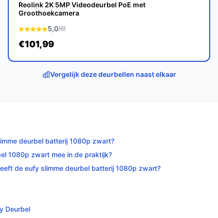
Reolink 2K 5MP Videodeurbel PoE met
Groothoekcamera
5,0
(6)
l ben je verzekerd van topkwaliteit en
€101,99
tstekende beeldkwaliteit, maar ook handige
k alle specificaties en vergelijk prijzen op
ect past bij jouw behoeften!
Vergelijk deze deurbellen naast elkaar
limme deurbel batterij 1080p zwart?
bel 1080p zwart mee in de praktijk?
eeft de eufy slimme deurbel batterij 1080p zwart?
ly Deurbel