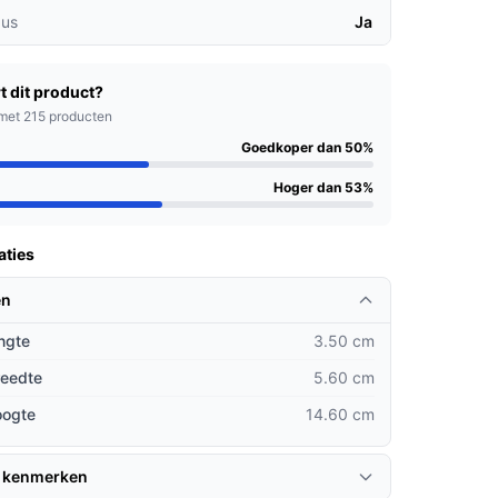
us
Ja
t dit product?
met 215 producten
Goedkoper dan 50%
Hoger dan 53%
aties
en
ngte
3.50 cm
reedte
5.60 cm
oogte
14.60 cm
 kenmerken