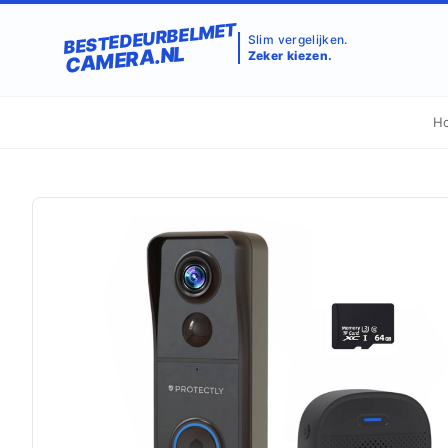
BESTEDEURBELMET
Slim vergelijken.
CAMERA.NL
Zeker kiezen.
H