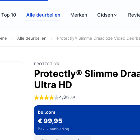
Top 10
Alle deurbellen
Merken
Gidsen
Revi
ome
/
Alle deurbellen
/
Protectly® Slimme Draadloze Video Deurbe
PROTECTLY®
Protectly® Slimme Dra
Ultra HD
4,3
(286)
bol.com
€ 99,95
Bekijk aanbieding