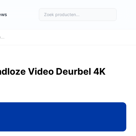
ews
...
adloze Video Deurbel 4K