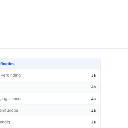
ficaties
 verbinding
Ja
Ja
gingssensor
Ja
comfunctie
Ja
endig
Ja