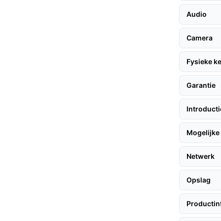
uik van deze deurbel, wat op lange termijn
Audio
agcapaciteit maakt het mogelijk om beelden
Camera
enten.
schikt voor elk weer, zodat je je geen
Fysieke 
en of vocht.
Garantie
Introduct
olg deze praktische tips:
Mogelijke 
j je voordeur.
Netwerk
iding om de app te downloaden en de deurbel
Opslag
oor dat de deurbel goed functioneert.
Productin