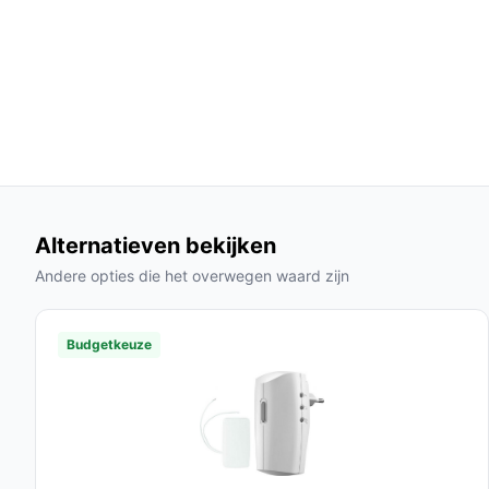
Voedingstype:
Werkt op 3 batterijen, wat zor
gedoe met kabels.
Bewegingssensor:
Deze sensor detecteert b
altijd op de hoogte bent van wat er rondom j
Veelgestelde vragen
Hoe lang gaat dit product mee?
Met de juiste zorg en onderhoud kan de Protectly
Alternatieven bekijken
moeten echter regelmatig worden vervangen om de
Andere opties die het overwegen waard zijn
Is dit geschikt voor buitengebruik?
Ja, de deurbel is waterdicht en ontworpen voor b
Budgetkeuze
problemen bij je voordeur kunt installeren.
Wat zijn de belangrijkste verschillen met andere
De Protectly deurbel biedt unieke functies zoal
en een uitgebreide opslagcapaciteit, wat het ee
merken.