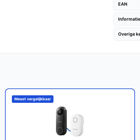
gt voor een flexibele installatie zonder
EAN
eweging en stuurt je een melding, zodat je
Informatie
e huis gebeurt.
Overige 
 deurbel jaren meegaan. De batterijen
 functionaliteit te waarborgen.
uitengebruik, waardoor je het zonder
Meest vergelijkbaar
 deurbellen?
s 4K beeldkwaliteit, geen abonnementskosten
n slimme keuze maakt vergeleken met andere