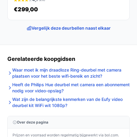
intercomfunctie direct na installatie.
€299,00
Concrete checks voor de handleiding/specs:
Controleer welk type adapter en welke
Vergelijk deze deurbellen naast elkaar
netspanning vereist is voordat je aansluit.
Controleer of je huiswifi de gevraagde band(en)
ondersteunt en of de app compatibel is met jouw
smartphone.
Gerelateerde koopgidsen
Waar moet ik mijn draadloze Ring-deurbel met camera
Specificaties in mensentaal
plaatsen voor het beste wifi-bereik en zicht?
Voedingstype:
Adapter/lichtnet — de deurbel moet
Heeft de Philips Hue deurbel met camera een abonnement
van stroom worden voorzien via het stopcontact,
nodig voor video-opslag?
houd daar rekening mee bij de plaatsing.
Wat zijn de belangrijkste kenmerken van de Eufy video
deurbel kit WiFi wit 1080p?
WiFi / Draadloze verbinding:
werkt draadloos via
wifi — belangrijk om te controleren of je wifi-
dekking bij de voordeur sterk genoeg is.
Over deze pagina
Inclusief recorder:
nee — er wordt geen recorder
Prijzen en voorraad worden regelmatig bijgewerkt via bol.com.
meegeleverd; voor opname kun je lokale opslag