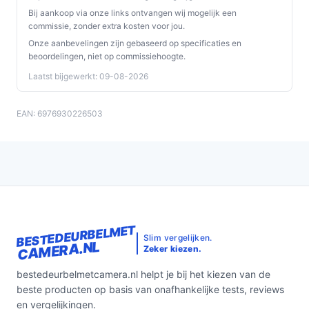
Bij aankoop via onze links ontvangen wij mogelijk een
gebruiken, controleer de ondersteunde opties in
commissie, zonder extra kosten voor jou.
de specificaties.
Onze aanbevelingen zijn gebaseerd op specificaties en
beoordelingen, niet op commissiehoogte.
Veelgestelde vragen
Laatst bijgewerkt: 09-08-2026
Is dit geschikt voor thuisgebruik / intensief gebruik /
dagelijks gebruik?
EAN: 6976930226503
Ja voor thuisgebruik: het apparaat is waterbestendig,
heeft tweewegaudio, en werkt via mobiele app. Voor
intensief opnemen: let erop dat er geen recorder
bijgeleverd is en controleer de opslagmogelijkheden
(microSD-ondersteuning wordt genoemd).
Waar moet ik op letten bij onderhoud?
BESTEDEURBELMET
Slim vergelijken.
CAMERA.NL
Controleer regelmatig: de stroomaansluiting (adapter),
Zeker kiezen.
wifi-verbinding en de app-meldingen. Als je lokale
bestedeurbelmetcamera.nl helpt je bij het kiezen van de
opslag gebruikt, controleer de microSD-kaart en maak
beste producten op basis van onafhankelijke tests, reviews
af en toe ruimte vrij volgens de instructies in de
en vergelijkingen.