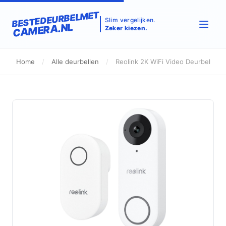
BESTEDEURBELMET
Slim vergelijken.
CAMERA.NL
Zeker kiezen.
Home
/
Alle deurbellen
/
Reolink 2K WiFi Video Deurbel