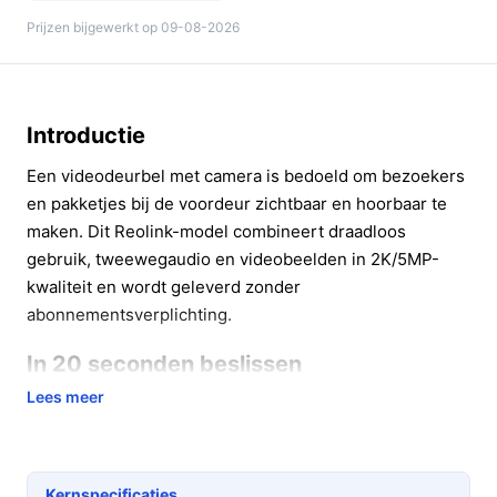
Prijzen bijgewerkt op 09-08-2026
Introductie
Een videodeurbel met camera is bedoeld om bezoekers
en pakketjes bij de voordeur zichtbaar en hoorbaar te
maken. Dit Reolink-model combineert draadloos
gebruik, tweewegaudio en videobeelden in 2K/5MP-
kwaliteit en wordt geleverd zonder
abonnementsverplichting.
In 20 seconden beslissen
Lees meer
Kopen als:
je een draadloze deurbel wilt met 2K-
beeld, persoon-/pakketdetectie en tweewegaudio,
zonder maandkosten.
Niet kopen als:
je een deurbel nodig hebt met
Kernspecificaties