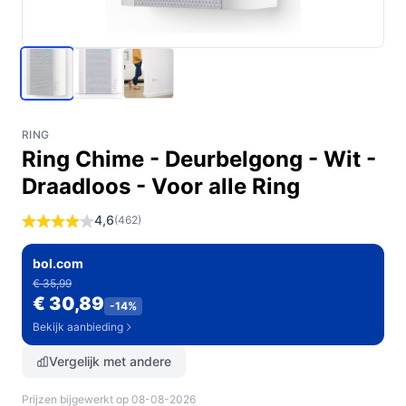
RING
Ring Chime - Deurbelgong - Wit -
Draadloos - Voor alle Ring
4,6
(462)
bol.com
€ 35,99
€ 30,89
-14%
Bekijk aanbieding
Vergelijk met andere
Prijzen bijgewerkt op 08-08-2026