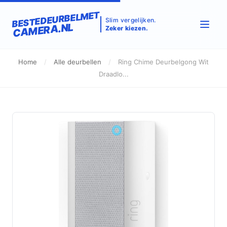
BESTEDEURBELMET
Slim vergelijken.
CAMERA.NL
Zeker kiezen.
Home
/
Alle deurbellen
/
Ring Chime Deurbelgong Wit
Draadlo...