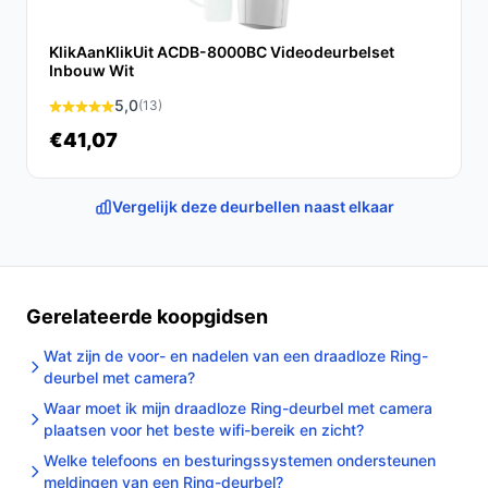
eenvoudige installatie maken het een uitstekende keuze
voor iedereen die zijn of haar huis wil beveiligen.
KlikAanKlikUit ACDB-8000BC Videodeurbelset
Inbouw Wit
Ontdek alle specificaties en vergelijk prijzen op
bestedeurbelmetcamera.nl. Kies bewust wat perfect
5,0
(13)
past bij jouw behoeften!
€41,07
Vergelijk deze deurbellen naast elkaar
Gerelateerde koopgidsen
Wat zijn de voor- en nadelen van een draadloze Ring-
deurbel met camera?
Waar moet ik mijn draadloze Ring-deurbel met camera
plaatsen voor het beste wifi-bereik en zicht?
Welke telefoons en besturingssystemen ondersteunen
meldingen van een Ring-deurbel?