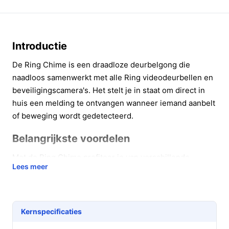
Introductie
De Ring Chime is een draadloze deurbelgong die
naadloos samenwerkt met alle Ring videodeurbellen en
beveiligingscamera's. Het stelt je in staat om direct in
huis een melding te ontvangen wanneer iemand aanbelt
of beweging wordt gedetecteerd.
Belangrijkste voordelen
Met de Ring Chime profiteer je van verschillende
Lees meer
praktische voordelen die bijdragen aan jouw veiligheid
en gemak:
Directe meldingen: Ontvang een geluidssignaal in
Kernspecificaties
huis zodra iemand op de deurbel drukt, wat zorgt
voor een snellere reactie.