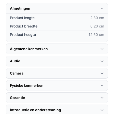
andere videodeurbellen op de markt?
Afmetingen
Verbeterde beeldkwaliteit: De 1080p HD-video
Product lengte
2.30 cm
zorgt voor heldere beelden, zelfs in het donker,
Product breedte
6.20 cm
waardoor je geen details mist.
Product hoogte
12.60 cm
Eenvoudige installatie: Deze deurbel is eenvoudig
te installeren en kan binnen enkele minuten in
gebruik worden genomen, zonder ingewikkelde
Algemene kenmerken
bedrading.
Integratie met slimme apparaten: De deurbel werkt
Audio
naadloos samen met Alexa en andere Ring-
producten, waardoor je een compleet
Camera
beveiligingssysteem kunt opzetten.
Fysieke kenmerken
Gebruik & praktische tips
Garantie
Om het meeste uit je Ring Video Deurbel te halen, zijn
hier enkele handige tips:
Introductie en ondersteuning