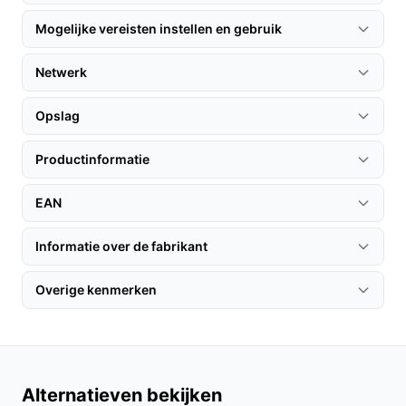
Installatie & setup
Mogelijke vereisten instellen en gebruik
1. Bevestig de deurbel op een geschikte hoogte bij je
voordeur.
Netwerk
2. Download de Ring-app en volg de instructies om je
deurbel te verbinden met je Wi-Fi-netwerk.
Opslag
3. Stel je bewegingszones in via de app voor optimale
meldingen.
Productinformatie
Specificaties in mensentaal
EAN
Voedingstype: Werkt op een oplaadbare batterij,
wat zorgt voor een flexibele installatie zonder een
Informatie over de fabrikant
stroomkabel.
Overige kenmerken
Draadloze verbinding: Dankzij Wi-Fi 802.11n ben je
verzekerd van een stabiele verbinding voor live
beelden en meldingen.
Veelgestelde vragen
Alternatieven bekijken