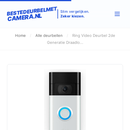
BESTEDEURBELMET
Slim vergelijken.
CAMERA.NL
Zeker kiezen.
Home
/
Alle deurbellen
/
Ring Video Deurbel 2de
Generatie Draadlo...