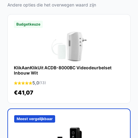
Hoe lang gaat dit product mee?
Andere opties die het overwegen waard zijn
De levensduur van de batterij is afhankelijk van het
gebruik, maar deze kan tot enkele maanden meegaan
Budgetkeuze
voordat hij opnieuw opgeladen moet worden.
Is dit geschikt voor appartementen?
Ja, de Ring Video Deurbel is perfect voor
appartementen, waar je met beperkte ruimte toch een
effectieve beveiliging kunt realiseren.
KlikAanKlikUit ACDB-8000BC Videodeurbelset
Inbouw Wit
Wat zijn de belangrijkste verschillen met andere
5,0
(13)
merken?
€41,07
De Ring Video Deurbel biedt een superieure
beeldkwaliteit, gebruiksvriendelijke app-integratie en
een uitgebreide community van gebruikers, wat het tot
een betrouwbare keuze maakt.
Meest vergelijkbaar
Conclusie