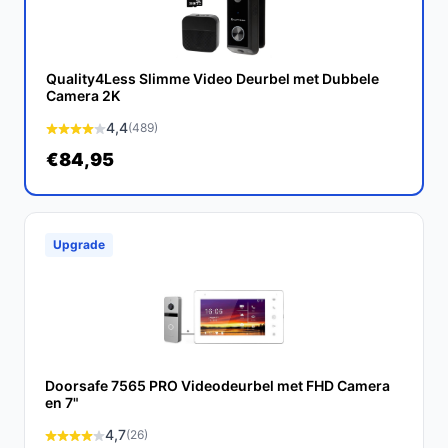
Met de Ring Video Deurbel (2de generatie) haal je een
krachtige beveiligingsoplossing in huis. Het biedt niet
alleen gemak en veiligheid, maar ook gemoedsrust.
Quality4Less Slimme Video Deurbel met Dubbele
Bescherm je huis en blijf verbonden met je bezoekers,
Camera 2K
waar je ook bent.
4,4
(489)
€84,95
Ontdek alle specificaties en vergelijk prijzen op
bestedeurbelmetcamera.nl. Kies bewust wat perfect
past bij jouw behoeften!
Upgrade
Doorsafe 7565 PRO Videodeurbel met FHD Camera
en 7"
4,7
(26)