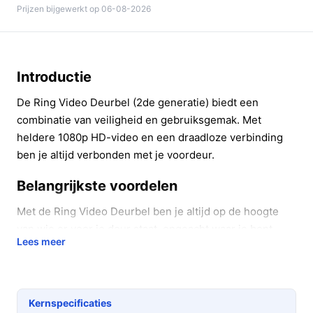
Prijzen bijgewerkt op 06-08-2026
Introductie
De Ring Video Deurbel (2de generatie) biedt een
combinatie van veiligheid en gebruiksgemak. Met
heldere 1080p HD-video en een draadloze verbinding
ben je altijd verbonden met je voordeur.
Belangrijkste voordelen
Met de Ring Video Deurbel ben je altijd op de hoogte
van wie er voor je deur staat, ongeacht waar je bent.
Lees meer
Deze deurbel biedt diverse voordelen:
Directe meldingen: Ontvang een melding op je
smartphone wanneer iemand aanbelt of beweging
Kernspecificaties
detecteert, zodat je altijd op de hoogte bent.