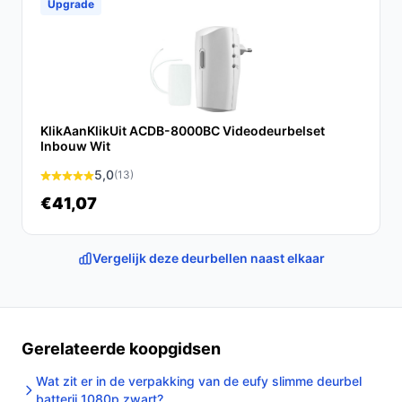
Upgrade
en vergelijk prijzen op bestedeurbelmetcamera.nl.
Kies bewust wat perfect past bij jouw behoeften!
KlikAanKlikUit ACDB-8000BC Videodeurbelset
Inbouw Wit
5,0
(13)
€41,07
Vergelijk deze deurbellen naast elkaar
Gerelateerde koopgidsen
Wat zit er in de verpakking van de eufy slimme deurbel
batterij 1080p zwart?