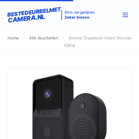
BESTEDEURBELMET
Slim vergelijken.
CAMERA.NL
Zeker kiezen.
Home
/
Alle deurbellen
/
Slimme Draadloze Video Deurbel
1080p