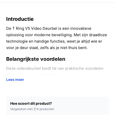
Introductie
De T Ring V5 Video Deurbel is een innovatieve
oplossing voor moderne beveiliging. Met zijn draadloze
technologie en handige functies, weet je altijd wie er
voor je deur staat, zelfs als je niet thuis bent.
Belangrijkste voordelen
Deze videodeurbel biedt tal van praktische voordelen
die jouw leven gemakkelijker en veiliger maken:
Lees meer
Altijd verbonden:
Ontvang direct meldingen op je
smartphone wanneer iemand aanbelt, ongeacht
waar je bent in huis of daarbuiten.
Hoe scoort dit product?
Live bekijken:
Dankzij de HD-camera kun je op elk
Vergeleken met 214 producten
moment live meekijken wie er voor de deur staat,