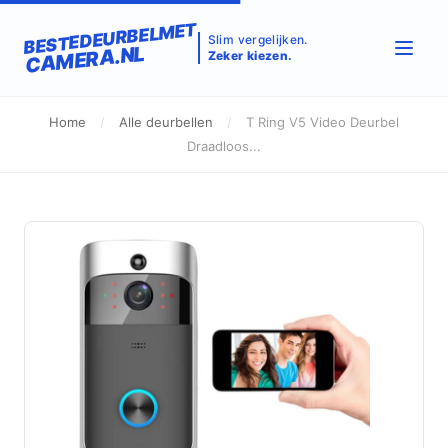
BESTEDEURBELMET
Slim vergelijken.
CAMERA.NL
Zeker kiezen.
Home
/
Alle deurbellen
/
T Ring V5 Video Deurbel
Draadloos...