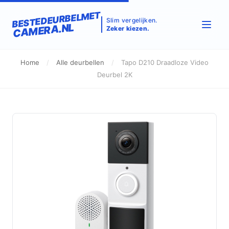
BESTEDEURBELMET
Slim vergelijken.
CAMERA.NL
Zeker kiezen.
Home
/
Alle deurbellen
/
Tapo D210 Draadloze Video
Deurbel 2K