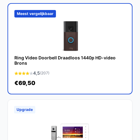
Conclusie
Meest vergelijkbaar
De Tapo D210 is een uitstekende keuze voor iedereen
die zoekt naar een betrouwbare, gebruiksvriendelijke
videodeurbel zonder verborgen kosten. Met zijn
scherpe beeldkwaliteit en handige functies zorgt deze
deurbel voor de veiligheid van jouw huis.
Ring Video Doorbell Draadloos 1440p HD-video
Brons
Ontdek alle specificaties en vergelijk prijzen op
bestedeurbelmetcamera.nl. Kies bewust wat perfect
4,5
(207)
past bij jouw behoeften!
€69,50
Upgrade