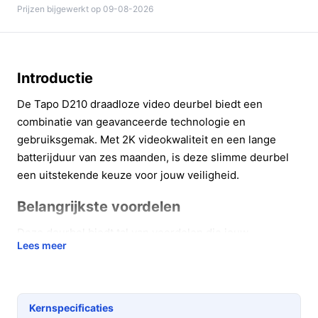
Prijzen bijgewerkt op 09-08-2026
Introductie
De Tapo D210 draadloze video deurbel biedt een
combinatie van geavanceerde technologie en
gebruiksgemak. Met 2K videokwaliteit en een lange
batterijduur van zes maanden, is deze slimme deurbel
een uitstekende keuze voor jouw veiligheid.
Belangrijkste voordelen
Deze deurbel biedt tal van voordelen die jouw
Lees meer
beveiliging en gemak verbeteren:
2K Videoresolutie:
Geniet van haarscherpe
beelden, waardoor je elk detail van jouw bezoekers
Kernspecificaties
kunt zien.