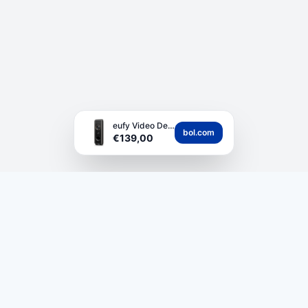
eufy Video Deurbel D...
bol.com
€139,00