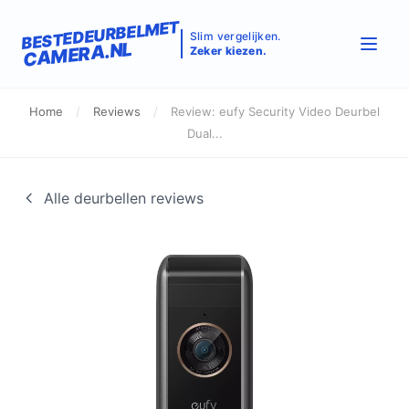
BESTEDEURBELMET
Slim vergelijken.
CAMERA.NL
Zeker kiezen.
Home
/
Reviews
/
Review: eufy Security Video Deurbel
Dual...
Alle deurbellen reviews