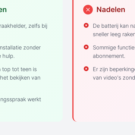
en
Nadelen
raakhelder, zelfs bij
De batterij kan n
sneller leeg rake
nstallatie zonder
Sommige functie
 hulp.
abonnement.
 top tot teen is
Er zijn beperkin
 het bekijken van
van video's zon
ingsspraak werkt