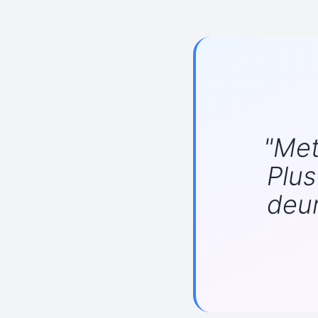
"Met
Plus
deur