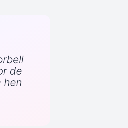
rbell
or de
m hen