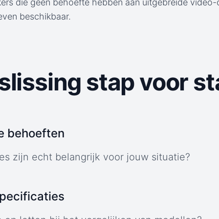
ers die geen behoefte hebben aan uitgebreide video-op
even beschikbaar.
lissing stap voor st
je behoeften
es zijn echt belangrijk voor jouw situatie?
specificaties