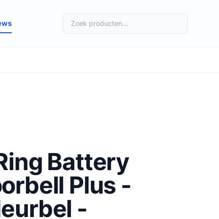
ews
Ring Battery
orbell Plus -
eurbel -