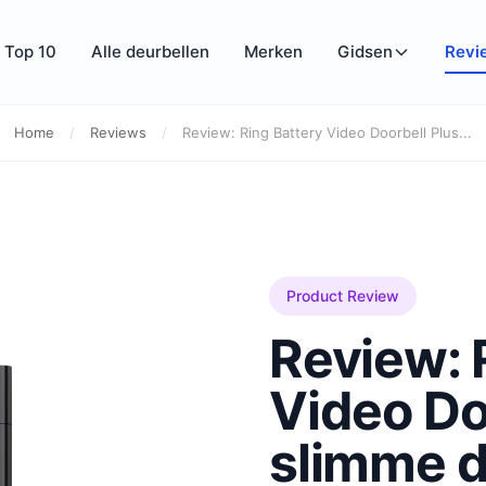
Top 10
Alle deurbellen
Merken
Gidsen
Revi
Home
/
Reviews
/
Review: Ring Battery Video Doorbell Plus...
Product Review
Review: 
Video Do
slimme d