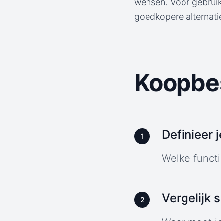
wensen. Voor gebruik
goedkopere alternati
Koopbes
Definieer 
1
Welke functi
Vergelijk 
2