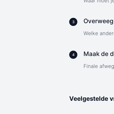
Waar moet je
Overweeg 
3
Welke andere
Maak de de
4
Finale afweg
Veelgestelde 