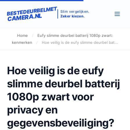
BESTEDEURBELMET
Slim vergelijken.
CAMERA.NL
Zeker kiezen.
Home
/
Eufy slimme deurbel batterij 1080p zwart:
kenmerken
/
Hoe veilig is de eufy slimme deurbel bat...
Hoe veilig is de eufy
slimme deurbel batterij
1080p zwart voor
privacy en
gegevensbeveiliging?