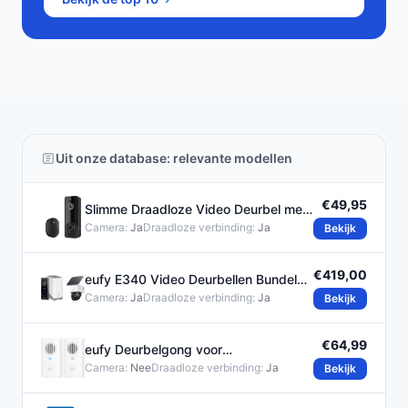
Uit onze database: relevante modellen
€49,95
Slimme Draadloze Video Deurbel met
1080P HD Camera
Camera:
Ja
Draadloze verbinding:
Ja
Bekijk
€419,00
eufy E340 Video Deurbellen Bundel
met HomeBase 3 en SoloCam
Camera:
Ja
Draadloze verbinding:
Ja
Bekijk
€64,99
eufy Deurbelgong voor
E340/C30/C31 Wit - 2pack
Camera:
Nee
Draadloze verbinding:
Ja
Bekijk
(T8023321)