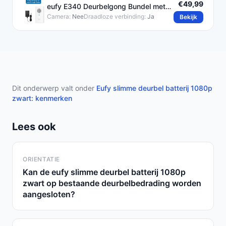
€49,99
eufy E340 Deurbelgong Bundel met
Adapter
Camera:
Nee
Draadloze verbinding:
Ja
Bekijk
Dit onderwerp valt onder
Eufy slimme deurbel batterij 1080p
zwart: kenmerken
Lees ook
ORIENTATIE
Kan de eufy slimme deurbel batterij 1080p
zwart op bestaande deurbelbedrading worden
aangesloten?