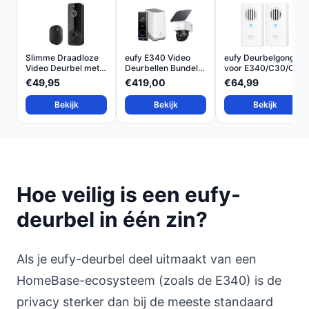
Slimme Draadloze
eufy E340 Video
eufy Deurbelgong
Video Deurbel met
Deurbellen Bundel
voor E340/C30/C31
108...
met...
Wit...
€49,95
€419,00
€64,99
Bekijk
Bekijk
Bekijk
Hoe veilig is een eufy-
deurbel in één zin?
Als je eufy-deurbel deel uitmaakt van een
HomeBase-ecosysteem (zoals de E340) is de
privacy sterker dan bij de meeste standaard