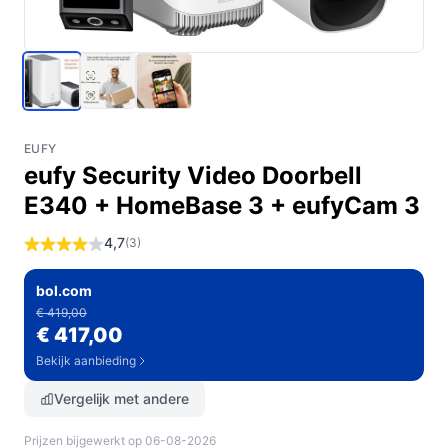
EUFY
eufy Security Video Doorbell
E340 + HomeBase 3 + eufyCam 3
4,7
(3)
bol.com
€ 419,00
€ 417,00
Bekijk aanbieding
Vergelijk met andere
Prijzen bijgewerkt op 06-08-2026