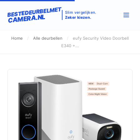
BESTEDEURBELMET
Slim vergelijken.
CAMERA.NL
Zeker kiezen.
Home
/
Alle deurbellen
/
eufy Security Video Doorbell
E340 +...