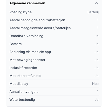
Algemene kenmerken
Wat maakt de eufy bundel uniek in vergelijking met
Voedingstype
Batterij
andere videodeurbellen?
Aantal benodigde accu's/batterijen
1
Geavanceerde AI-gezichtsherkenning die je
Aantal meegeleverde accu's/batterijen
meldingen geeft van bekende gezichten, zodat je
1
altijd weet wie voor de deur staat.
Draadloze verbinding
Ja
De HomeBase 3 biedt niet alleen opslagcapaciteit
Camera
Ja
voor je opnames, maar zorgt ook voor een sterke
Bediening via mobiele app
Ja
verbinding met al je eufy apparaten.
Met de optionele zonnepaneel voor de eufyCam 3
Met bewegingssensor
Ja
hoef je je geen zorgen te maken over het opladen
Inclusief recorder
Ja
van de batterij, wat de gebruikservaring aanzienlijk
Met intercomfunctie
Ja
verbeterd.
Met display
Nee
Gebruik & praktische tips
Aantal ontvangers
1
Om optimaal te profiteren van de eufy bundel, zijn hier
Waterbestendig
Ja
enkele nuttige tips: