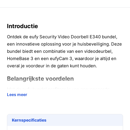
Introductie
Ontdek de eufy Security Video Doorbell E340 bundel,
een innovatieve oplossing voor je huisbeveiliging. Deze
bundel biedt een combinatie van een videodeurbel,
HomeBase 3 en een eufyCam 3, waardoor je altijd en
overal je voordeur in de gaten kunt houden.
Belangrijkste voordelen
Met de eufy bundel profiteer je van geavanceerde
Lees meer
technologie en gebruiksgemak. Hier zijn enkele van de
belangrijkste voordelen:
Dubbele camera's voor optimale veiligheid: De
Kernspecificaties
E340 beschikt over een voor- en neerwaartse
camera, waardoor je zowel bezoekers als de