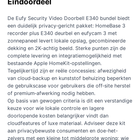
Eindoordeel
De Eufy Security Video Doorbell E340 bundel biedt
een duidelijk privacy‑gericht pakket: HomeBase 3
recorder plus E340 deurbel en eufycam 3 met
zonnepaneel levert lokale opslag, gecombineerde
dekking en 2K‑achtig beeld. Sterke punten zijn de
complete levering en integratiemogelijkheid met
bestaande Apple HomeKit‑opstellingen.
Tegelijkertijd zijn er reële concessies: afwezigheid
van cloud‑backup en kunststof behuizing beperkten
de gebruikscase voor gebruikers die off‑site herstel
of premium‑afwerking nodig hebben.
Op basis van gewogen criteria is dit een verstandige
keuze voor wie lokale controle en lagere
doorlopende kosten belangrijker vindt dan
cloudfeatures of luxe materiaal. Adviseer deze kit
aan privacybewuste consumenten en doe-het-
zelvers met een kleine tot middelgrote woning; wie