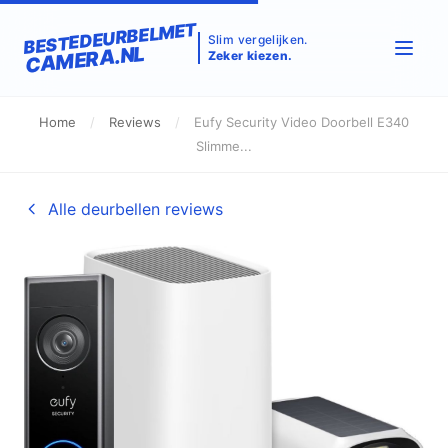
BESTEDEURBELMET
Slim vergelijken.
CAMERA.NL
Zeker kiezen.
Home
/
Reviews
/
Eufy Security Video Doorbell E340
Slimme...
Alle deurbellen reviews