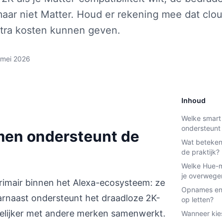
maar niet Matter. Houd er rekening mee dat cl
xtra kosten kunnen geven.
 mei 2026
Inhoud
Welke smar
ondersteunt 
en ondersteunt de
Wat betekent
de praktijk?
Welke Hue-mo
je overwege
primair binnen het Alexa-ecosysteem: ze
Opnames en 
arnaast ondersteunt het draadloze 2K-
op letten?
elijker met andere merken samenwerkt.
Wanneer kie