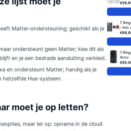
e lijst moet je
€59,8
T Ring
- Incl. 
eeft Matter-ondersteuning; geschikt als je
€69,8
maar ondersteunt geen Matter; kies dit als
T Ring
ijft en je een bedrade aansluiting verkiest.
Accu
€55,0
xa en ondersteunt Matter; handig als je
en hetzelfde Hue-systeem.
r moet je op letten?
meopties, maar let op: opname in de cloud