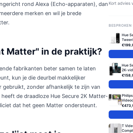
Kort advies 
 ingericht rond Alexa (Echo-apparaten), dan
e meerdere merken en wil je brede
ter.
BESPROKEN
Hue S
Tweeri
€199,
 Matter" in de praktijk?
Hue S
lende fabrikanten beter samen te laten
2K-vid
€158,
nt, kun je die deurbel makkelijker
gebruikt, zonder afhankelijk te zijn van
ie heeft de draadloze Hue Secure 2K Matter-
Philip
Videod
iciet dat het geen Matter ondersteunt.
€473,
T Vide
Compl