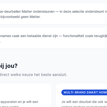
e-deurbellen Matter ondersteunen — in deze selectie ondersteunt ni
 bijvoorbeeld geen Matter.
ames vaak een betaalde dienst zijn — functionaliteit zoals terugkijk
.
ij jou?
 direct welke keuze het beste aansluit.
MULTI-BRAND SMART HOM
-apparaten en je wilt een
Je wilt een deurbel die ook 
s mee werkt.
andere merken en toekomstig