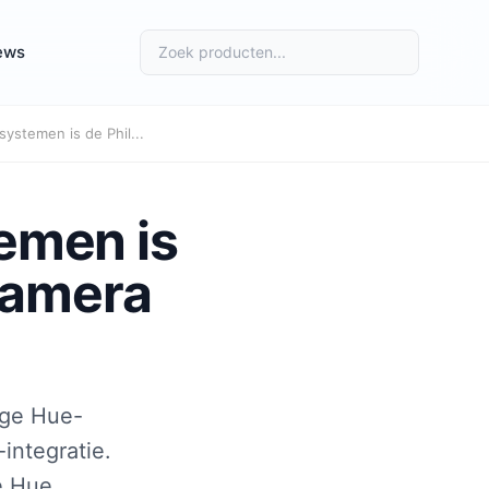
ews
stemen is de Phil...
emen is
camera
ige Hue-
integratie.
de Hue