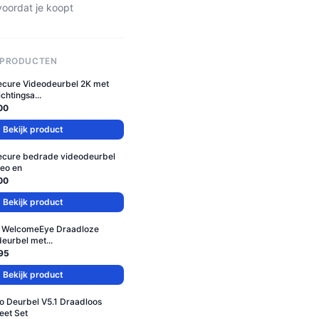
voordat je koopt
 PRODUCTEN
ecure Videodeurbel 2K met
chtingsa...
00
Bekijk product
ecure bedrade videodeurbel
eo en
00
Bekijk product
s WelcomeEye Draadloze
eurbel met...
95
Bekijk product
o Deurbel V5.1 Draadloos
eet Set