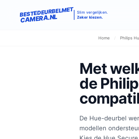
BESTEDEURBELMET
Slim vergelijken.
CAMERA.NL
Zeker kiezen.
Home
/
Philips H
Met wel
de Phili
compati
De Hue-deurbel wer
modellen ondersteun
Kies de Hue Secure 2