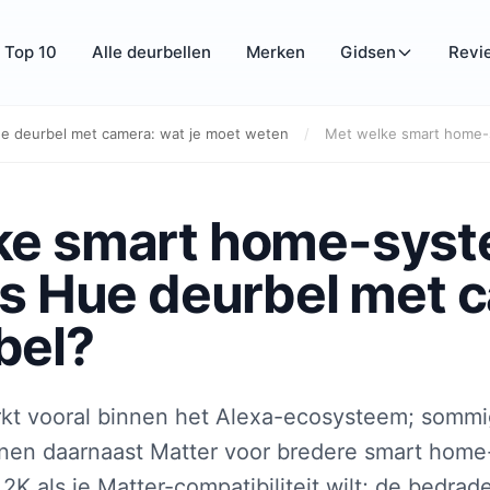
Top 10
Alle deurbellen
Merken
Gidsen
Revi
ue deurbel met camera: wat je moet weten
/
Met welke smart home-sy
ke smart home-syst
ps Hue deurbel met 
bel?
kt vooral binnen het Alexa-ecosysteem; somm
en daarnaast Matter voor bredere smart home-
K als je Matter-compatibiliteit wilt; de bedra