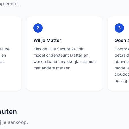
p een rij.
2
3
Wil je Matter
Geen 
l: ze
Kies de Hue Secure 2K: dit
Contro
a en
model ondersteunt Matter en
betaald
dat
werkt daarom makkelijker samen
abonnem
met andere merken.
model e
cloudop
opslag-
outen
j je aankoop.