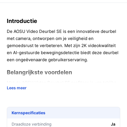
Introductie
De AOSU Video Deurbel SE is een innovatieve deurbel
met camera, ontworpen om je veiligheid en
gemoedsrust te verbeteren. Met zijn 2K videokwaliteit
en AI-gestuurde bewegingsdetectie biedt deze deurbel
een ongeëvenaarde gebruikerservaring.
Belangrijkste voordelen
Met de AOSU Video Deurbel SE profiteer je van talrijke
Lees meer
voordelen die bijdragen aan jouw veiligheid en gemak:
**Haarscherpe beeldkwaliteit:** De 2K
videokwaliteit zorgt ervoor dat je elk detail kunt
Kernspecificaties
zien, of je nu thuis bent of onderweg.
**AI Bewegingsdetectie:** Ontvang meldingen op
Draadloze verbinding
Ja