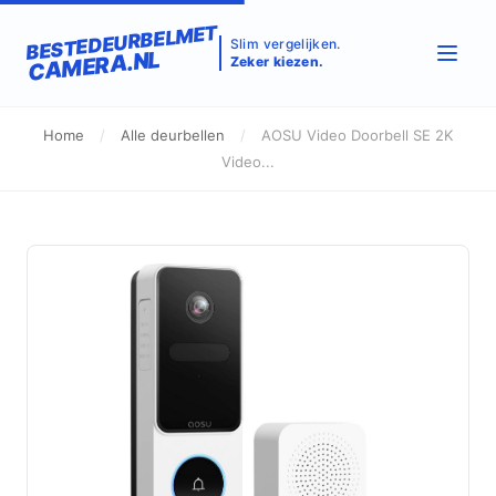
BESTEDEURBELMET
Slim vergelijken.
CAMERA.NL
Zeker kiezen.
Home
/
Alle deurbellen
/
AOSU Video Doorbell SE 2K
Video...