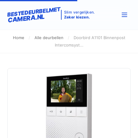
BESTEDEURBELMET
Slim vergelijken.
CAMERA.NL
Zeker kiezen.
Home
/
Alle deurbellen
/
Doorbird A1101 Binnenpost
Intercomsyst...