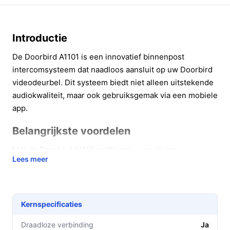
Introductie
De Doorbird A1101 is een innovatief binnenpost
intercomsysteem dat naadloos aansluit op uw Doorbird
videodeurbel. Dit systeem biedt niet alleen uitstekende
audiokwaliteit, maar ook gebruiksgemak via een mobiele
app.
Belangrijkste voordelen
Met de Doorbird A1101 profiteert u van diverse
Lees meer
praktische voordelen die uw communicatie met
bezoekers verbeteren.
Met de intercomfunctie kunt u eenvoudig met
Kernspecificaties
bezoekers praten zonder de deur open te hoeven
doen.
Draadloze verbinding
Ja