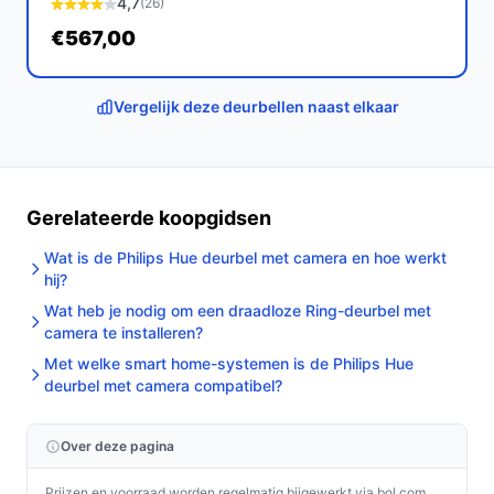
4,7
(26)
voor communicatie met bezoekers.
€567,00
Ontdek alle specificaties en vergelijk prijzen op
bestedeurbelmetcamera.nl. Kies bewust wat perfect
Vergelijk deze deurbellen naast elkaar
past bij jouw behoeften!
Gerelateerde koopgidsen
Wat is de Philips Hue deurbel met camera en hoe werkt
hij?
Wat heb je nodig om een draadloze Ring-deurbel met
camera te installeren?
Met welke smart home-systemen is de Philips Hue
deurbel met camera compatibel?
Over deze pagina
Prijzen en voorraad worden regelmatig bijgewerkt via bol.com.