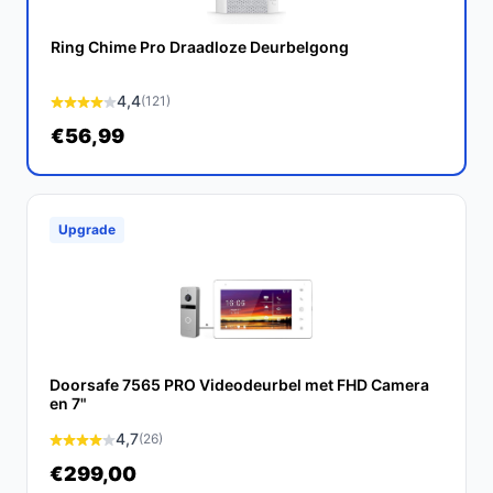
eenvoudige installatie, terwijl veel concurrenten hogere
prijzen en complexere installaties vereisen.
Ring Chime Pro Draadloze Deurbelgong
Conclusie
4,4
(121)
De Doorsafe 4100 LOW BUDGET is een uitstekende
€56,99
keuze voor iedereen die op zoek is naar een
eenvoudige en betaalbare videodeurbel. Het biedt
praktische functies die het leven gemakkelijker maken,
zonder dat je de bank hoeft te breken.
Upgrade
Ontdek alle specificaties en vergelijk prijzen op
bestedeurbelmetcamera.nl. Kies bewust wat perfect
past bij jouw behoeften!
Doorsafe 7565 PRO Videodeurbel met FHD Camera
en 7"
4,7
(26)
€299,00