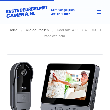
BESTEDEURBELMET
Slim vergelijken.
CAMERA.NL
Zeker kiezen.
Home
/
Alle deurbellen
/
Doorsafe 4100 LOW BUDGET
Draadloze cam...