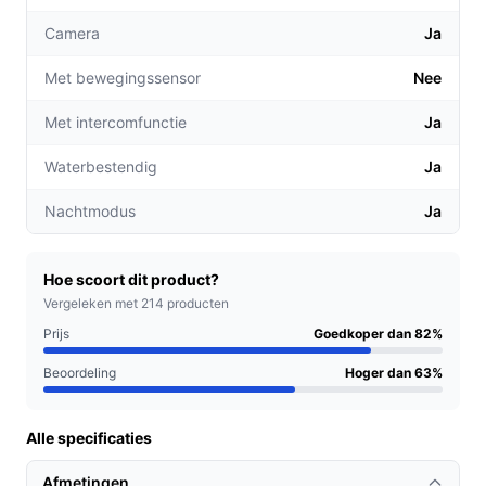
Gebruiksvriendelijkheid:
Dankzij de draadloze
Camera
Ja
verbinding is de installatie eenvoudig en kan de
deurbel snel in gebruik worden genomen, zonder
Met bewegingssensor
Nee
gedoe met bedrading.
Intercomfunctie:
Communiceer direct met
Met intercomfunctie
Ja
bezoekers via de ingebouwde intercom, wat
Waterbestendig
Ja
handig is voor het geven van instructies of om te
zeggen dat je eraan komt.
Nachtmodus
Ja
Voor welke doelgroep?
Deze deurbel is perfect voor gezinnen,
Hoe scoort dit product?
appartementbewoners en ouderen die een eenvoudige,
Vergeleken met 214 producten
maar effectieve manier willen hebben om bezoekers te
Prijs
Goedkoper dan 82%
verwelkomen. Het is ook een uitstekende keuze voor
Beoordeling
Hoger dan 63%
mensen die tijdelijke of seizoensgebonden woningen
beheren.
Alle specificaties
Praktische voordelen t.o.v. alternatieven
Afmetingen