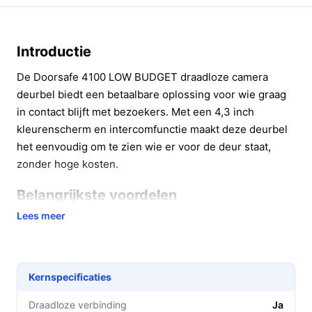
Introductie
De Doorsafe 4100 LOW BUDGET draadloze camera
deurbel biedt een betaalbare oplossing voor wie graag
in contact blijft met bezoekers. Met een 4,3 inch
kleurenscherm en intercomfunctie maakt deze deurbel
het eenvoudig om te zien wie er voor de deur staat,
zonder hoge kosten.
Belangrijkste voordelen
Lees meer
Deze deurbel is niet alleen budgetvriendelijk, maar
biedt ook praktische voordelen voor dagelijks gebruik.
Betaalbaarheid:
De lage prijs maakt het
Kernspecificaties
toegankelijk voor iedereen, ideaal voor huurders of
mensen met een beperkt budget.
Draadloze verbinding
Ja