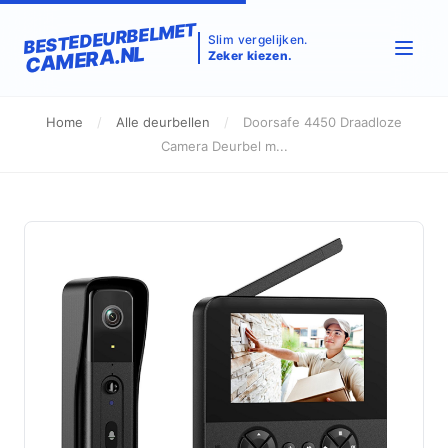
BESTEDEURBELMET
Slim vergelijken.
CAMERA.NL
Zeker kiezen.
Home
/
Alle deurbellen
/
Doorsafe 4450 Draadloze
Camera Deurbel m...