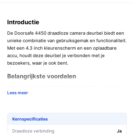
Introductie
De Doorsafe 4450 draadloze camera deurbel biedt een
unieke combinatie van gebruiksgemak en functionaliteit.
Met een 4.3 inch kleurenscherm en een oplaadbare
accu, houdt deze deurbel je verbonden met je
bezoekers, waar je ook bent.
Belangrijkste voordelen
Deze video-deurbel biedt tal van praktische voordelen
Lees meer
voor dagelijks gebruik:
De batterij van 3600mAh zorgt voor een langdurige
werking, waardoor je je geen zorgen hoeft te
Kernspecificaties
maken over frequente oplading.
Met duplex audio kun je eenvoudig communiceren
Draadloze verbinding
Ja