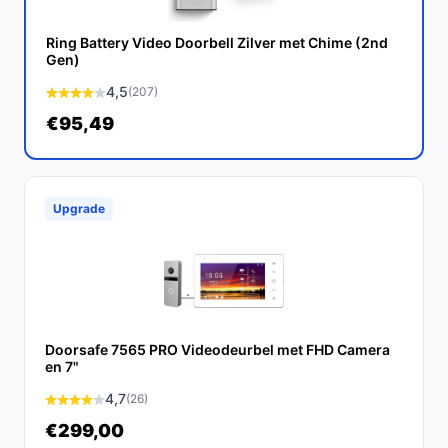
gebruiksvriendelijkheid is deze deurbel ideaal voor elke
moderne woning.
Ring Battery Video Doorbell Zilver met Chime (2nd
Gen)
Ontdek alle specificaties en vergelijk prijzen op
4,5
(207)
bestedeurbelmetcamera.nl. Kies bewust wat perfect
€95,49
past bij jouw behoeften!
Upgrade
Doorsafe 7565 PRO Videodeurbel met FHD Camera
en 7"
4,7
(26)
€299,00