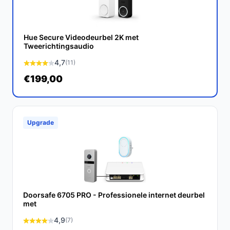
huis beter te beveiligen. Met zijn uitgebreide functies
en praktische voordelen is deze deurbel een
waardevolle toevoeging aan jouw beveiligingssysteem.
Hue Secure Videodeurbel 2K met
Tweerichtingsaudio
Ontdek alle specificaties en vergelijk prijzen op
4,7
(11)
bestedeurbelmetcamera.nl. Kies bewust wat perfect
€199,00
past bij jouw behoeften!
Upgrade
Doorsafe 6705 PRO - Professionele internet deurbel
met
4,9
(7)