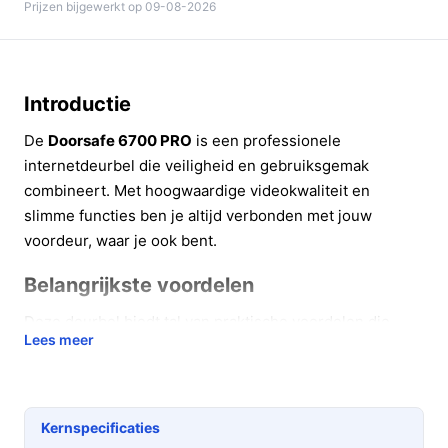
Prijzen bijgewerkt op 09-08-2026
Introductie
De
Doorsafe 6700 PRO
is een professionele
internetdeurbel die veiligheid en gebruiksgemak
combineert. Met hoogwaardige videokwaliteit en
slimme functies ben je altijd verbonden met jouw
voordeur, waar je ook bent.
Belangrijkste voordelen
Deze deurbel biedt tal van praktische voordelen die
Lees meer
jouw dagelijkse leven vergemakkelijken:
Hoogwaardige videokwaliteit:
Geniet van scherpe
beelden dankzij de FHD 2MP camera, die elk detail
Kernspecificaties
vastlegt, zodat je altijd weet wie er voor de deur