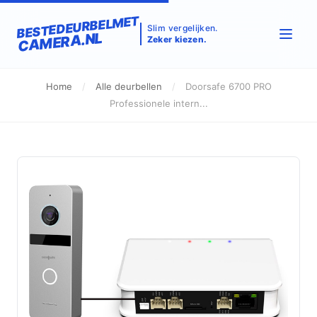
BESTEDEURBELMET
Slim vergelijken.
CAMERA.NL
Zeker kiezen.
Home
/
Alle deurbellen
/
Doorsafe 6700 PRO
Professionele intern...