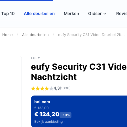
Top 10
Alle deurbellen
Merken
Gidsen
Revi
Home
/
Alle deurbellen
/
eufy Security C31 Video Deurbel 2K...
EUFY
eufy Security C31 Vide
Nachtzicht
4,3
(1030)
bol.com
€ 138,00
€ 124,20
-10%
Bekijk aanbieding