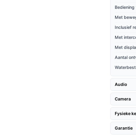
latiegemak.
Bediening 
kberichten achter te laten, mis je nooit een
Met bewe
Inclusief 
Met interc
er enkele handige tips:
Met displ
Aantal on
Waterbest
rading.
ne.
ge installatie en configuratie van de deurbel.
Audio
Camera
de deurbel eenvoudig kunt plaatsen zonder
Fysieke 
weging en stuurt je een melding, zodat je
Garantie