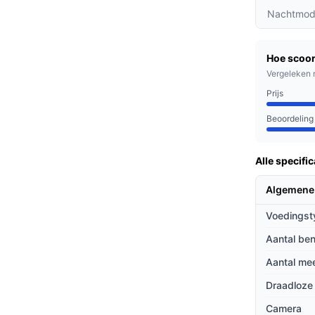
en, waardoor je precies kunt zien wie er voor
Nachtmod
tie kun je bezoekers meteen aanspreken via
Hoe scoor
Vergeleken 
de deurbel aan te sluiten op bestaande
Prijs
ue beveiliging.
Beoordeling
tra beveiliging wensen, drukke professionals
Alle specific
nvoudig contact willen maken met bezoekers.
een toegankelijk.
Algemene
Voedingst
ieven
Aantal ben
dere videodeurbellen op de markt?
Aantal mee
tot veel concurrenten, zijn er geen extra
Draadloze
Camera
s kun je kiezen tussen batterijvoeding of