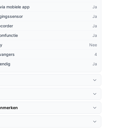
via mobiele app
Ja
gingssensor
Ja
recorder
Ja
omfunctie
Ja
ay
Nee
tvangers
4
endig
Ja
kenmerken