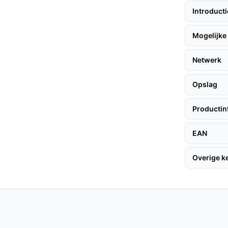
Introduct
Mogelijke 
et gebruik, maar gemiddeld gaat de batterij tot
Netwerk
staande bedrading?
Opslag
nstalleerd, waardoor het ideaal is voor
Productin
fy C30?
EAN
80p), betere nachtzichtmogelijkheden en een
Overige 
kende keuze voor iedereen die op zoek is
eodeurbel. Met zijn hoge resolutie, handige