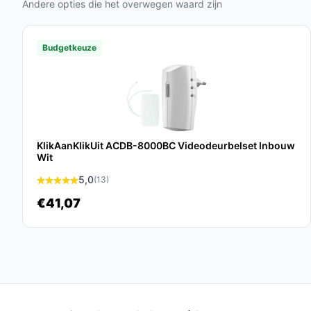
functies en flexibele installatieopties, biedt het 
Andere opties die het overwegen waard zijn
Ontdek alle specificaties en vergelijk prijzen 
perfect past bij jouw behoeften!
Budgetkeuze
KlikAanKlikUit ACDB-8000BC Videodeurbelset Inbouw
Wit
5,0
(13)
€41,07