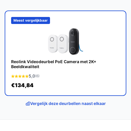
een solide beveiligingsoplossing voor uw huis.
op bestedeurbelmetcamera.nl. Kies bewust wat
Meest vergelijkbaar
Reolink Videodeurbel PoE Camera met 2K+
Beeldkwaliteit
5,0
(6)
€134,84
Vergelijk deze deurbellen naast elkaar