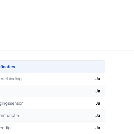
ficaties
 verbinding
Ja
Ja
gingssensor
Ja
comfunctie
Ja
endig
Ja