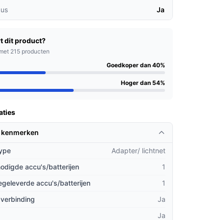
us
Ja
t dit product?
met 215 producten
Goedkoper dan 40%
Hoger dan 54%
aties
 kenmerken
ype
Adapter/ lichtnet
odigde accu's/batterijen
1
geleverde accu's/batterijen
1
 verbinding
Ja
Ja