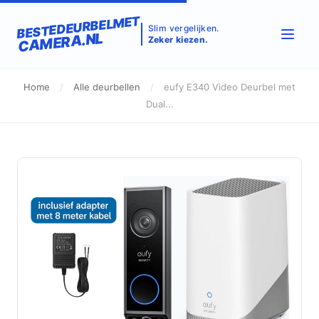
BESTEDEURBELMET
Slim vergelijken.
CAMERA.NL
Zeker kiezen.
Home
/
Alle deurbellen
/
eufy E340 Video Deurbel met
Dual...