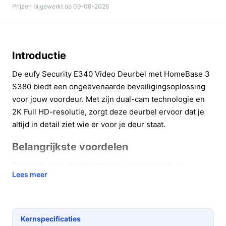
Prijzen bijgewerkt op 09-08-2026
Introductie
De eufy Security E340 Video Deurbel met HomeBase 3
S380 biedt een ongeëvenaarde beveiligingsoplossing
voor jouw voordeur. Met zijn dual-cam technologie en
2K Full HD-resolutie, zorgt deze deurbel ervoor dat je
altijd in detail ziet wie er voor je deur staat.
Belangrijkste voordelen
Deze videodeurbel biedt tal van voordelen die je
Lees meer
veiligheid en gemak vergroten:
Dual-Cam Technologie:
Met twee camera's krijg je
zowel een beeld van de bezoeker als van de
Kernspecificaties
omgeving rondom je voordeur, waardoor je altijd