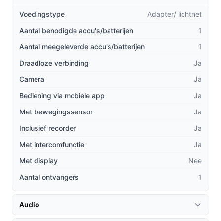
Hogere resolutie:
In vergelijking met veel
Voedingstype
Adapter/ lichtnet
concurrenten biedt de E340 een 2K beeldkwaliteit,
Aantal benodigde accu's/batterijen
wat zorgt voor scherpere en gedetailleerdere
1
beelden.
Aantal meegeleverde accu's/batterijen
1
Flexibele installatie:
Kies voor een draadloze of
Draadloze verbinding
Ja
bedrade installatie, afhankelijk van je voorkeur en
Camera
Ja
situatie, wat de installatie vergemakkelijkt.
Uitbreidbare opslag:
De HomeBase 3 heeft
Bediening via mobiele app
Ja
standaard 16GB opslag, maar kan worden
Met bewegingssensor
Ja
uitgebreid tot 16TB, wat zorgt voor voldoende
Inclusief recorder
Ja
ruimte voor al je videobeelden.
Met intercomfunctie
Ja
Gebruik & praktische tips
Met display
Nee
Om het meeste uit je eufy deurbel te halen, volg deze
Aantal ontvangers
1
handige tips:
Installatie & setup
Audio
1. Sluit de deurbel aan via de meegeleverde adapter en