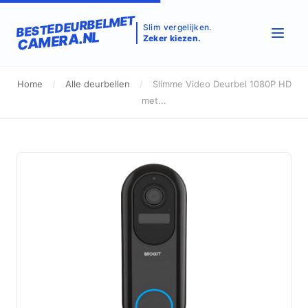
BESTEDEURBELMET
Slim vergelijken.
CAMERA.NL
Zeker kiezen.
Home
/
Alle deurbellen
/
Slimme Video Deurbel 1080P HD
met...