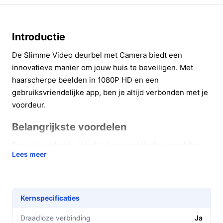
Introductie
De Slimme Video deurbel met Camera biedt een
innovatieve manier om jouw huis te beveiligen. Met
haarscherpe beelden in 1080P HD en een
gebruiksvriendelijke app, ben je altijd verbonden met je
voordeur.
Belangrijkste voordelen
Deze videodeurbel biedt tal van praktische voordelen,
Lees meer
waarmee je jouw veiligheid en gemak kunt vergroten:
**Kristalheldere videokwaliteit**: Met de 1080P
HD camera zie je iedere bezoeker duidelijk,
Kernspecificaties
ongeacht het tijdstip van de dag.
**Directe meldingen op je smartphone**: Ontvang
Draadloze verbinding
Ja