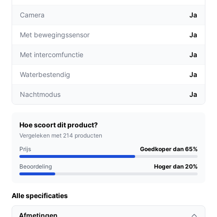
real-time notificaties wanneer iemand aanbelt of
Camera
Ja
beweging wordt gedetecteerd, waardoor je altijd
op de hoogte bent.
Met bewegingssensor
Ja
**Tweeweg-audio**: Communiceer eenvoudig
met bezoekers, zelfs als je niet thuis bent, zodat je
Met intercomfunctie
Ja
geen belangrijke afspraken mist.
Waterbestendig
Ja
Voor welke doelgroep?
Nachtmodus
Ja
Deze slimme deurbel is ideaal voor gezinnen, drukke
werkende professionals en ouderen die extra
beveiliging willen. Het biedt gemak voor diegenen die
Hoe scoort dit product?
vaak onderweg zijn, maar toch hun huis willen bewaken.
Vergeleken met 214 producten
Prijs
Goedkoper dan 65%
Praktische voordelen t.o.v. alternatieven
Beoordeling
Hoger dan 20%
Wat maakt deze videodeurbel beter dan andere opties
op de markt?
Alle specificaties
**Draadloze verbinding**: Geen gedoe met kabels;
Afmetingen