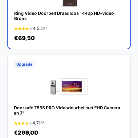
Ontdek alle specificaties en vergelijk prijzen op
bestedeurbelmetcamera.nl. Kies bewust wat perfect
Ring Video Doorbell Draadloos 1440p HD-video
past bij jouw behoeften!
Brons
4,5
(207)
€69,50
Upgrade
Doorsafe 7565 PRO Videodeurbel met FHD Camera
en 7"
4,7
(26)
€299,00