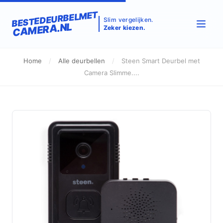
BESTEDEURBELMET
Slim vergelijken.
CAMERA.NL
Zeker kiezen.
Home
/
Alle deurbellen
/
Steen Smart Deurbel met
Camera Slimme....