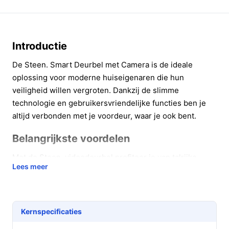
Introductie
De Steen. Smart Deurbel met Camera is de ideale
oplossing voor moderne huiseigenaren die hun
veiligheid willen vergroten. Dankzij de slimme
technologie en gebruikersvriendelijke functies ben je
altijd verbonden met je voordeur, waar je ook bent.
Belangrijkste voordelen
Met de Steen. videodeurbel profiteer je van talrijke
Lees meer
praktische voordelen die jouw leven eenvoudiger en
veiliger maken.
Haarscherpe beeldkwaliteit: De 480P HD-camera
Kernspecificaties
zorgt ervoor dat je bezoekers altijd duidelijk kunt
zien, zelfs in low-light omstandigheden.