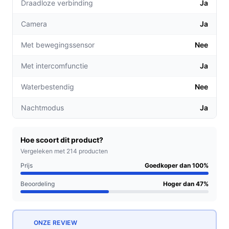
Draadloze verbinding
Ja
Directe communicatie: Via de
Camera
Ja
tweerichtingscommunicatie kun je eenvoudig met
bezoekers praten, ideaal voor pakketbezorgers of
Met bewegingssensor
Nee
vrienden die onverwachts langskomen.
Draadloze installatie: Geen gedoe met kabels; de
Met intercomfunctie
Ja
deurbel werkt volledig op batterij. Een volle batterij
Waterbestendig
Nee
gaat weken mee, waardoor je geen zorgen hebt
over opladen.
Nachtmodus
Ja
Voor welke doelgroep?
Deze deurbel is perfect voor drukke gezinnen,
Hoe scoort dit product?
professionals die vaak onderweg zijn, en ouderen die
Vergeleken met 214 producten
extra hulp en veiligheid waarderen. Of je nu thuis bent
Prijs
Goedkoper dan 100%
of op kantoor, je hebt altijd zicht op je voordeur.
Beoordeling
Hoger dan 47%
Praktische voordelen t.o.v. alternatieven
De Steen. videodeurbel onderscheidt zich van andere
ONZE REVIEW