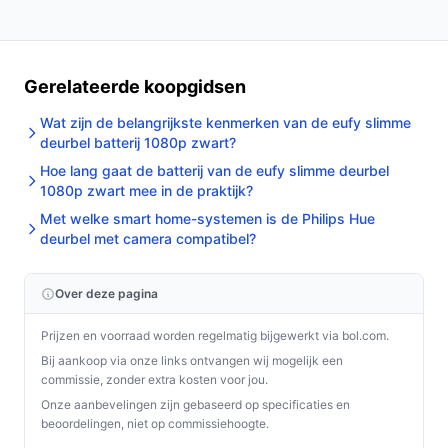
een uitstekende keuze voor iedere huiseigenaar.
Ontdek alle specificaties en vergelijk prijzen op
bestedeurbelmetcamera.nl. Kies bewust wat perfect
Gerelateerde koopgidsen
past bij jouw behoeften!
Wat zijn de belangrijkste kenmerken van de eufy slimme
deurbel batterij 1080p zwart?
Hoe lang gaat de batterij van de eufy slimme deurbel
1080p zwart mee in de praktijk?
Met welke smart home-systemen is de Philips Hue
deurbel met camera compatibel?
Over deze pagina
Prijzen en voorraad worden regelmatig bijgewerkt via bol.com.
Bij aankoop via onze links ontvangen wij mogelijk een
commissie, zonder extra kosten voor jou.
Onze aanbevelingen zijn gebaseerd op specificaties en
beoordelingen, niet op commissiehoogte.