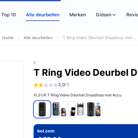
Top 10
Alle deurbellen
Merken
Gidsen
Revi
Home
/
Alle deurbellen
/
T Ring Video Deurbel Draadloos met...
T
T Ring Video Deurbel 
2,0
(1)
KLEUR:
T Ring Video Deurbel Draadloos met Accu
bol.com