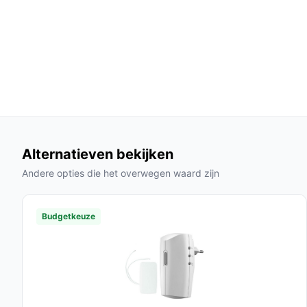
Veelgestelde vragen
Hoe lang gaat dit product mee?
Met de juiste installatie en onderhoud kan de T 
een verwachte levensduur van 5-10 jaar.
Is dit geschikt voor buitengebruik?
Ja, de deurbel is waterbestendig en ontworpen 
Wat zijn de belangrijkste verschillen met ander
Alternatieven bekijken
In tegenstelling tot veel concurrenten heeft de 
Andere opties die het overwegen waard zijn
het een gebruiksvriendelijke app voor directe to
Conclusie
Budgetkeuze
De T Ring Video Deurbel is een betrouwbare en ge
haar huis wil beveiligen. Met de nieuwste technol
uitstekende keuze voor iedere moderne woning.
Ontdek alle specificaties en vergelijk prijzen 