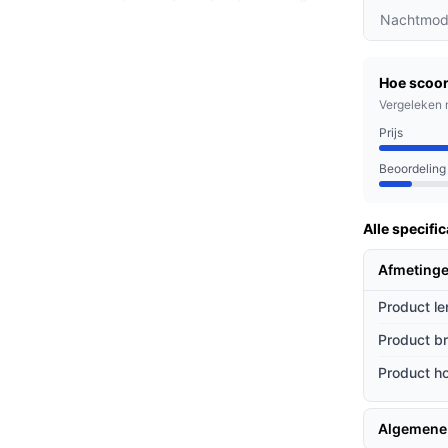
Nachtmod
ijk wie er voor de deur staat, ongeacht het
Hoe scoor
 direct met bezoekers te praten, wat handig
Vergeleken 
 afhandelen van leveringen.
Prijs
Beoordeling
ke professionals en ouderen die meer
r mensen die vaak afwezig zijn, zoals op
Alle specific
Afmeting
ieven
Product le
elijking met andere videodeurbellen?
Product b
 lasten voor het gebruik van de deurbel.
Product h
g te plaatsen zonder ingewikkelde bedrading.
ringen in beeldkwaliteit en
Algemene
duct langer kunt gebruiken zonder dat je snel