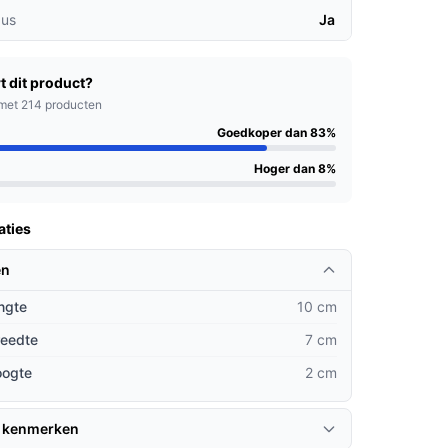
us
Ja
t dit product?
met 214 producten
Goedkoper dan 83%
Hoger dan 8%
aties
en
ngte
10 cm
reedte
7 cm
oogte
2 cm
 kenmerken