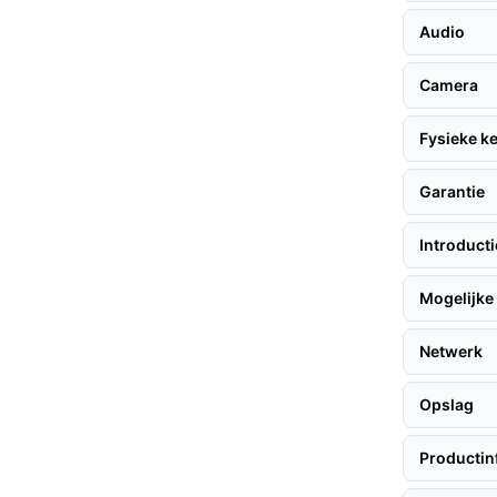
Audio
Camera
 Deurbel, volg deze tips:
Fysieke 
Garantie
deurbel goed zichtbaar is.
 draadloos aan te sluiten op je WiFi-netwerk.
Introduct
olg de stappen voor registratie en
Mogelijke 
Netwerk
deurbel minder afhankelijk is van batterijen
Opslag
ging, zodat je altijd op de hoogte bent van
Productin