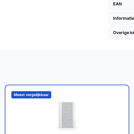
EAN
Informatie
Ring Video Deurbel jarenlang meegaan, met
Overige 
om alle weersomstandigheden te weerstaan.
e merken?
T Ring geen abonnementsverplichting en biedt
egang tot de camera.
Meest vergelijkbaar
bruiksvriendelijke oplossing voor wie zijn of
ogie en handige functies is het een
op bestedeurbelmetcamera.nl. Kies bewust wat