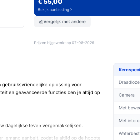
€ 55,00
Bekijk aanbieding
Vergelijk met andere
Prijzen bijgewerkt op 07-08-2026
Kernspeci
Draadloze
 gebruiksvriendelijke oplossing voor
eit en geavanceerde functies ben je altijd op
Camera
Met bewe
Met inter
uw dagelijkse leven vergemakkelijken:
Waterbest
iemand aanbelt, zodat je altijd op de hoogte