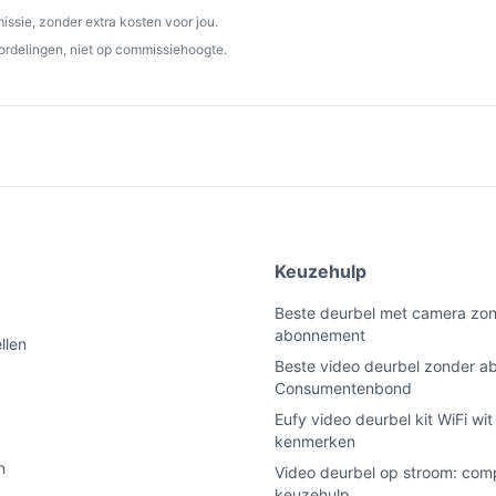
ssie, zonder extra kosten voor jou.
ordelingen, niet op commissiehoogte.
e
Keuzehulp
Beste deurbel met camera zo
abonnement
llen
Beste video deurbel zonder 
Consumentenbond
Eufy video deurbel kit WiFi wi
kenmerken
n
Video deurbel op stroom: com
keuzehulp