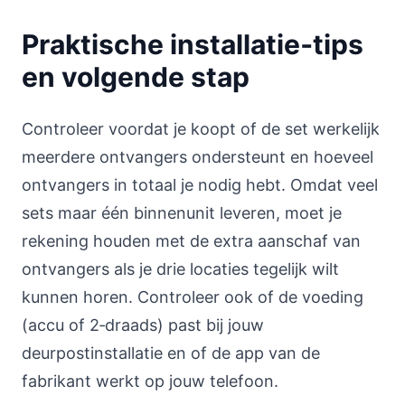
Praktische installatie‑tips
en volgende stap
Controleer voordat je koopt of de set werkelijk
meerdere ontvangers ondersteunt en hoeveel
ontvangers in totaal je nodig hebt. Omdat veel
sets maar één binnenunit leveren, moet je
rekening houden met de extra aanschaf van
ontvangers als je drie locaties tegelijk wilt
kunnen horen. Controleer ook of de voeding
(accu of 2‑draads) past bij jouw
deurpostinstallatie en of de app van de
fabrikant werkt op jouw telefoon.