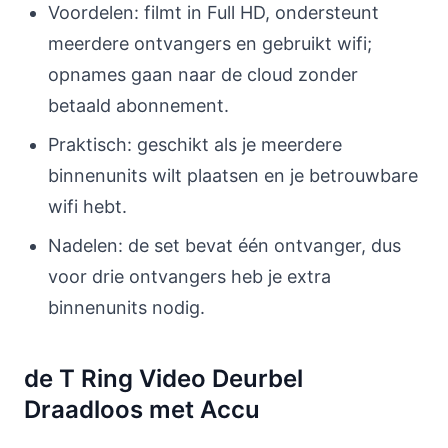
Voordelen: filmt in Full HD, ondersteunt
meerdere ontvangers en gebruikt wifi;
opnames gaan naar de cloud zonder
betaald abonnement.
Praktisch: geschikt als je meerdere
binnenunits wilt plaatsen en je betrouwbare
wifi hebt.
Nadelen: de set bevat één ontvanger, dus
voor drie ontvangers heb je extra
binnenunits nodig.
de T Ring Video Deurbel
Draadloos met Accu