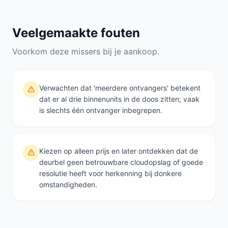
Veelgemaakte fouten
Voorkom deze missers bij je aankoop.
Verwachten dat 'meerdere ontvangers' betekent
dat er al drie binnenunits in de doos zitten; vaak
is slechts één ontvanger inbegrepen.
Kiezen op alleen prijs en later ontdekken dat de
deurbel geen betrouwbare cloudopslag of goede
resolutie heeft voor herkenning bij donkere
omstandigheden.