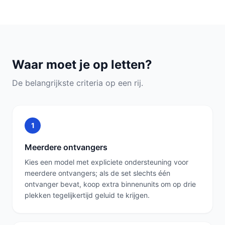
Waar moet je op letten?
De belangrijkste criteria op een rij.
1
Meerdere ontvangers
Kies een model met expliciete ondersteuning voor
meerdere ontvangers; als de set slechts één
ontvanger bevat, koop extra binnenunits om op drie
plekken tegelijkertijd geluid te krijgen.