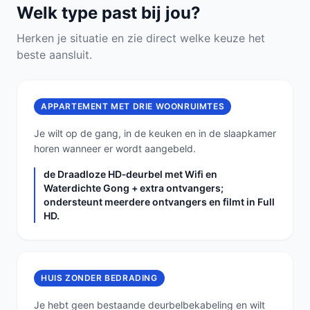
Welk type past bij jou?
Herken je situatie en zie direct welke keuze het
beste aansluit.
APPARTEMENT MET DRIE WOONRUIMTES
Je wilt op de gang, in de keuken en in de slaapkamer
horen wanneer er wordt aangebeld.
de Draadloze HD‑deurbel met Wifi en
Waterdichte Gong + extra ontvangers;
ondersteunt meerdere ontvangers en filmt in Full
HD.
HUIS ZONDER BEDRADING
Je hebt geen bestaande deurbelbekabeling en wilt