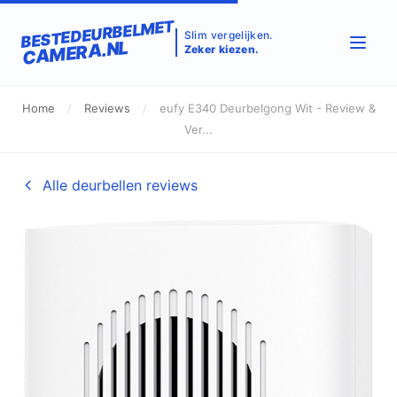
BESTEDEURBELMET
Slim vergelijken.
CAMERA.NL
Zeker kiezen.
Home
/
Reviews
/
eufy E340 Deurbelgong Wit - Review &
Ver...
Alle deurbellen reviews