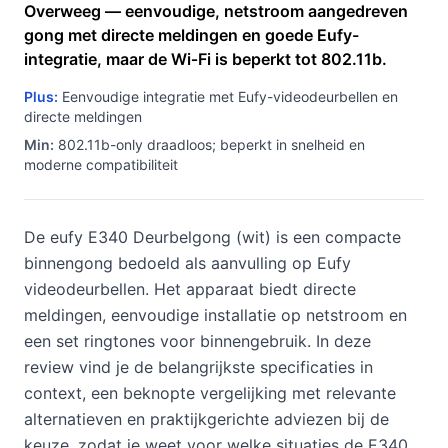
Overweeg — eenvoudige, netstroom aangedreven
gong met directe meldingen en goede Eufy-
integratie, maar de Wi‑Fi is beperkt tot 802.11b.
Plus:
Eenvoudige integratie met Eufy-videodeurbellen en
directe meldingen
Min:
802.11b-only draadloos; beperkt in snelheid en
moderne compatibiliteit
De eufy E340 Deurbelgong (wit) is een compacte
binnengong bedoeld als aanvulling op Eufy
videodeurbellen. Het apparaat biedt directe
meldingen, eenvoudige installatie op netstroom en
een set ringtones voor binnengebruik. In deze
review vind je de belangrijkste specificaties in
context, een beknopte vergelijking met relevante
alternatieven en praktijkgerichte adviezen bij de
keuze, zodat je weet voor welke situaties de E340