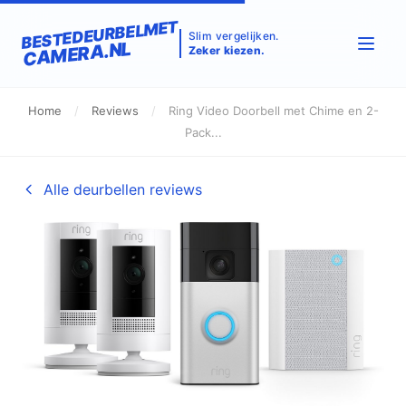
BESTEDEURBELMET
Slim vergelijken.
CAMERA.NL
Zeker kiezen.
Home
/
Reviews
/
Ring Video Doorbell met Chime en 2-
Pack...
Alle deurbellen reviews