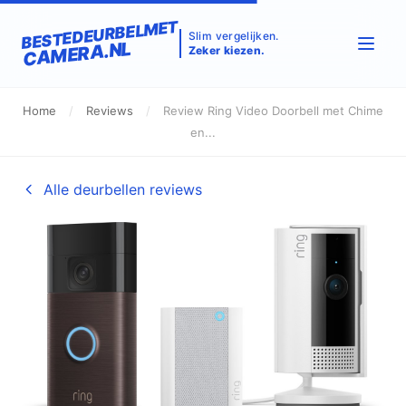
BESTEDEURBELMET
Slim vergelijken.
CAMERA.NL
Zeker kiezen.
Home
/
Reviews
/
Review Ring Video Doorbell met Chime
en...
Alle deurbellen reviews