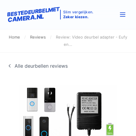
BESTEDEURBELMET
Slim vergelijken.
CAMERA.NL
Zeker kiezen.
Home
/
Reviews
/
Review: Video deurbel adapter - Eufy
en...
Alle deurbellen reviews