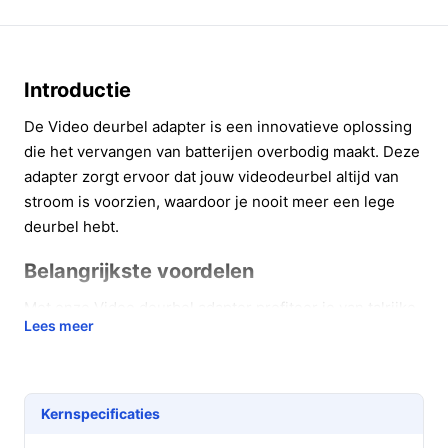
Introductie
De Video deurbel adapter is een innovatieve oplossing
die het vervangen van batterijen overbodig maakt. Deze
adapter zorgt ervoor dat jouw videodeurbel altijd van
stroom is voorzien, waardoor je nooit meer een lege
deurbel hebt.
Belangrijkste voordelen
Met onze Video deurbel adapter profiteer je van talrijke
Lees meer
voordelen die het gebruik van je videodeurbel
aanzienlijk verbeteren:
Ononderbroken werking:
Je deurbel is altijd
Kernspecificaties
operationeel, wat bijdraagt aan de veiligheid van je
woning.