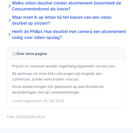
Welke video-deurbel zonder abonnement beoordeelt de
Consumentenbond als beste?
Hoe lang gaat dit product mee?
Waar moet ik op letten bij het kiezen van een video
De levensduur van de Video deurbel adapter is zeer
deurbel op stroom?
lang, mits correct geïnstalleerd en onderhouden. Je
Heeft de Philips Hue deurbel met camera een abonnement
kunt verwachten dat het jarenlang meegaat zonder
nodig voor video-opslag?
problemen.
Is dit geschikt voor Ring en Eufy videodeurbellen?
Over deze pagina
Ja, deze adapter is speciaal ontworpen voor gebruik
Prijzen en voorraad worden regelmatig bijgewerkt via bol.com.
met populaire merken zoals Ring en Eufy, waardoor het
Bij aankoop via onze links ontvangen wij mogelijk een
een uitstekende keuze is voor deze toepassingen.
commissie, zonder extra kosten voor jou.
Onze aanbevelingen zijn gebaseerd op specificaties en
Wat zijn de belangrijkste verschillen met
beoordelingen, niet op commissiehoogte.
batterijgevoede deurbellen?
Laatst bijgewerkt: 06-08-2026
In tegenstelling tot batterijgevoede deurbellen, die
afhankelijk zijn van het vervangen van batterijen, biedt
EAN: 7434628442424
deze adapter een constante stroomvoorziening, wat
zorgt voor een betrouwbaardere werking.