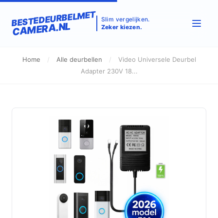
BESTEDEURBELMET
Slim vergelijken.
CAMERA.NL
Zeker kiezen.
Home
/
Alle deurbellen
/
Video Universele Deurbel
Adapter 230V 18...