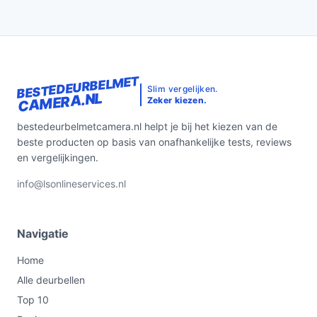
Conclusie
De Video deurbel adapter is een slimme investering
voor iedereen die zijn of haar videodeurbel betrouwbaar
BESTEDEURBELMET
wil laten functioneren. Met de voordelen van
Slim vergelijken.
CAMERA.NL
Zeker kiezen.
ononderbroken werking, kostenbesparing en
milieuvriendelijkheid, is dit een product dat je niet wilt
bestedeurbelmetcamera.nl helpt je bij het kiezen van de
missen.
beste producten op basis van onafhankelijke tests, reviews
en vergelijkingen.
Ontdek alle specificaties en vergelijk prijzen op
bestedeurbelmetcamera.nl. Kies bewust wat perfect
info@lsonlineservices.nl
past bij jouw behoeften!
Navigatie
Home
Alle deurbellen
Top 10