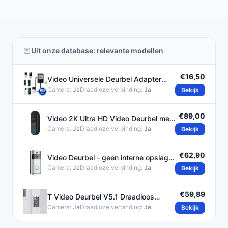
Uit onze database: relevante modellen
€16,50
Video Universele Deurbel Adapter
230V-18V Transformator
Camera:
Ja
Draadloze verbinding:
Ja
Bekijk
€89,00
Video 2K Ultra HD Video Deurbel met
Binnenbel en SD-kaart
Camera:
Ja
Draadloze verbinding:
Ja
Bekijk
€62,90
Video Deurbel - geen interne opslag -
met Bewegingsdetectie,
Camera:
Ja
Draadloze verbinding:
Ja
Bekijk
€59,89
T Video Deurbel V5.1 Draadloos
Compleet Set
Camera:
Ja
Draadloze verbinding:
Ja
Bekijk