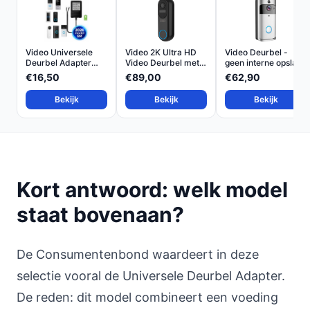
Video Universele
Video 2K Ultra HD
Video Deurbel -
Deurbel Adapter
Video Deurbel met
geen interne opslag
230V-...
Bi...
-...
€16,50
€89,00
€62,90
Bekijk
Bekijk
Bekijk
Kort antwoord: welk model
staat bovenaan?
De Consumentenbond waardeert in deze
selectie vooral de Universele Deurbel Adapter.
De reden: dit model combineert een voeding