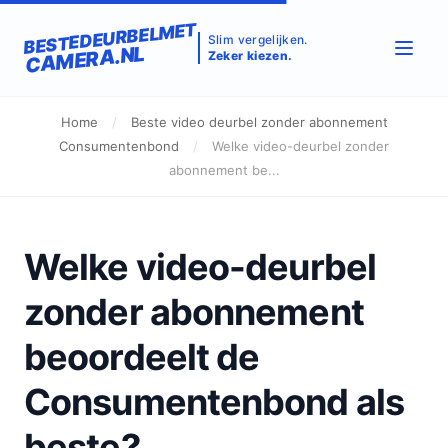
BESTEDEURBELMET
Slim vergelijken.
CAMERA.NL
Zeker kiezen.
Home
/
Beste video deurbel zonder abonnement
Consumentenbond
/
Welke video-deurbel zonder
abonnement be...
Welke video-deurbel
zonder abonnement
beoordeelt de
Consumentenbond als
beste?