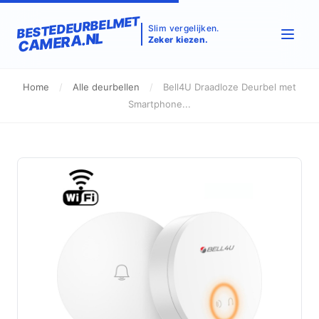
BESTEDEURBELMET
Slim vergelijken.
CAMERA.NL
Zeker kiezen.
Home
/
Alle deurbellen
/
Bell4U Draadloze Deurbel met
Smartphone...