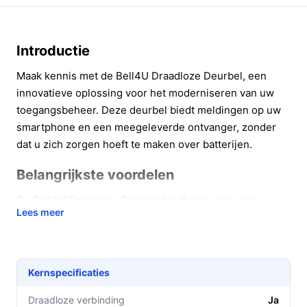
Introductie
Maak kennis met de Bell4U Draadloze Deurbel, een
innovatieve oplossing voor het moderniseren van uw
toegangsbeheer. Deze deurbel biedt meldingen op uw
smartphone en een meegeleverde ontvanger, zonder
dat u zich zorgen hoeft te maken over batterijen.
Belangrijkste voordelen
De Bell4U Draadloze Deurbel biedt een scala aan
Lees meer
voordelen die uw leven gemakkelijker maken:
Geen batterijen nodig: De deurbel werkt op
kinetische energie, waardoor u geen batterijen
Kernspecificaties
hoeft te vervangen en u zich geen zorgen hoeft te
maken over lege batterijen.
Draadloze verbinding
Ja