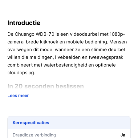
Introductie
De Chuango WDB-70 is een videodeurbel met 1080p-
camera, brede kijkhoek en mobiele bediening. Mensen
overwegen dit model wanneer ze een slimme deurbel
willen die meldingen, livebeelden en tweewegspraak
combineert met waterbestendigheid en optionele
cloudopslag.
In 20 seconden beslissen
Lees meer
Kopen als:
je een deurbel zoekt met 1080p-camera,
170° zicht, bewegingsdetectie, tweewegspraak en
bediening via een app.
Niet kopen als:
je een volledig draadloze oplossing
Kernspecificaties
met ingebouwde verwisselbare accu's wilt (er
Draadloze verbinding
Ja
worden geen accu's meegeleverd).