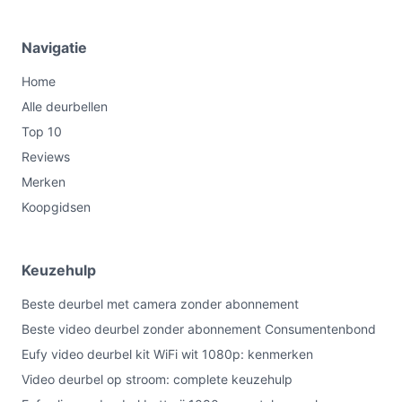
cloudopslagopties genoemd.
Met intercomfunctie:
Ja — tweewegspraak via de
Navigatie
app is aanwezig.
Met display:
Nee — er is geen ingebouwd scherm
Home
op het toestel.
Alle deurbellen
Waterbestendig:
Ja — de behuizing is
Top 10
waterbestendig volgens de productinformatie.
Reviews
WIFI:
Ja — gebruikt Wi‑Fi voor netwerkverbinding.
Merken
Bluetooth:
Nee — Bluetooth-verbinding is niet
Koopgidsen
aanwezig.
Veelgestelde vragen
Keuzehulp
Is dit geschikt voor thuisgebruik / intensief gebruik /
Beste deurbel met camera zonder abonnement
dagelijks gebruik?
Beste video deurbel zonder abonnement Consumentenbond
Dit model is geschikt voor dagelijks thuisgebruik als je
Eufy video deurbel kit WiFi wit 1080p: kenmerken
een deurbel wilt die op vaste bedrading werkt,
Video deurbel op stroom: complete keuzehulp
meldingen en tweewegspraak naar je smartphone