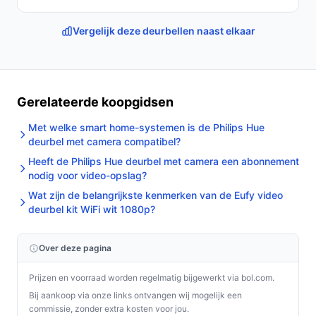
sluit hem aan op de bestaande 2-draads
deurbelbedrading, en koppel hem met de gratis mobiele
Vergelijk deze deurbellen naast elkaar
app voor iOS of Android. Voer de app‑setup uit en
controleer meldingen en livebeeld.
Concrete checks voor de handleiding/specs:
Gerelateerde koopgidsen
Controleer in de documentatie of jouw
Met welke smart home-systemen is de Philips Hue
deurbelbedrading geschikt is voor de vermelde
deurbel met camera compatibel?
voedingsspanningen (raadpleeg de
Heeft de Philips Hue deurbel met camera een abonnement
productinformatie voor AC-vereisten).
nodig voor video-opslag?
Controleer of je smartphone en Wi‑Fi-netwerk
Wat zijn de belangrijkste kenmerken van de Eufy video
voldoen aan de app‑vereisten (iOS/Android
deurbel kit WiFi wit 1080p?
compatibiliteit en Wi‑Fi-verbinding).
Over deze pagina
Specificaties in mensentaal
Prijzen en voorraad worden regelmatig bijgewerkt via bol.com.
Voedingstype:
2-draads — dit betekent aansluiting
Bij aankoop via onze links ontvangen wij mogelijk een
op bestaande deurbelbekabeling; controleer of
commissie, zonder extra kosten voor jou.