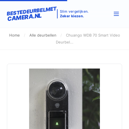
BESTEDEURBELMET
Slim vergelijken.
CAMERA.NL
Zeker kiezen.
Home
/
Alle deurbellen
/
Chuango WDB 70 Smart Video
Deurbel...