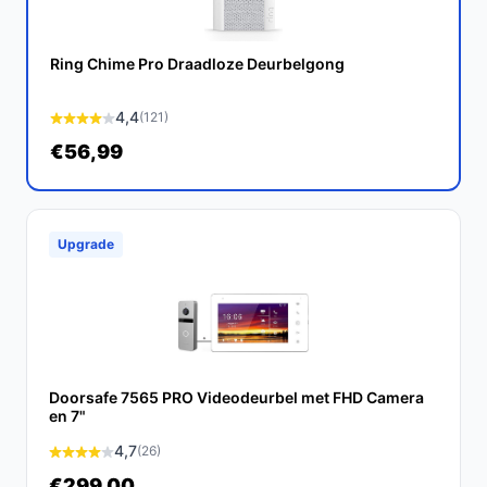
technologie biedt deze deurbel zowel veiligheid als
gemak. Maak je leven eenvoudiger en veiliger met deze
slimme deurbel.
Ring Chime Pro Draadloze Deurbelgong
Ontdek alle specificaties en vergelijk prijzen op
4,4
(121)
bestedeurbelmetcamera.nl. Kies bewust wat perfect
€56,99
past bij jouw behoeften!
Upgrade
Doorsafe 7565 PRO Videodeurbel met FHD Camera
en 7"
4,7
(26)
€299,00