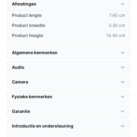
Afmetingen
Geen bedrading nodig:
In tegenstelling tot
traditionele deurbellen is deze draadloze versie
Product lengte
7.40 cm
eenvoudig te installeren zonder ingewikkelde
Product breedte
3.20 cm
bedrading.
Product hoogte
14.40 cm
Bewegingsdetectie:
Terwijl veel concurrenten
alleen videobeelden bieden, krijg je bij deze
deurbel ook meldingen bij beweging.
Algemene kenmerken
Meerdere kijkopties:
Bekijk beelden op
verschillende apparaten zoals smartphones en
Audio
tablets, wat zorgt voor veelzijdig gebruik.
Camera
Gebruik & praktische tips
Fysieke kenmerken
Om het meeste uit je Draadloze Video Deurbel te halen,
volg deze tips:
Garantie
Installatie & setup
Introductie en ondersteuning
1. Bevestig de deurbel op een goed zichtbare plek bij je
voordeur.