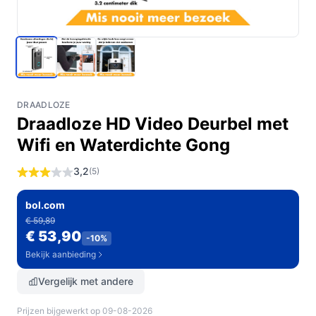
DRAADLOZE
Draadloze HD Video Deurbel met
Wifi en Waterdichte Gong
3,2
(5)
bol.com
€ 59,89
€ 53,90
-10%
Bekijk aanbieding
Vergelijk met andere
Prijzen bijgewerkt op 09-08-2026