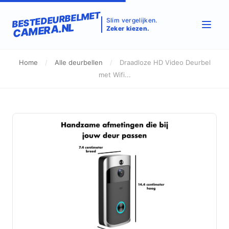
BESTEDEURBELMET
Slim vergelijken.
CAMERA.NL
Zeker kiezen.
Home
/
Alle deurbellen
/
Draadloze HD Video Deurbel
met Wifi...