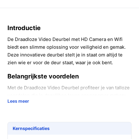
Introductie
De Draadloze Video Deurbel met HD Camera en Wifi
biedt een slimme oplossing voor veiligheid en gemak.
Deze innovatieve deurbel stelt je in staat om altijd te
zien wie er voor de deur staat, waar je ook bent.
Belangrijkste voordelen
Met de Draadloze Video Deurbel profiteer je van talloze
voordelen die je dagelijkse leven aangenamer maken:
Lees meer
Real-time videobeelden:
Bekijk direct op je
smartphone wie er voor de deur staat, zelfs in het
donker, dankzij de nachtzichtfunctie.
Kernspecificaties
Intercomfunctie:
Praat met bezoekers via de
ingebouwde microfoon en speaker, zodat je