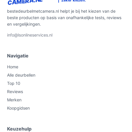
CAMERA.NL
Zeker kiezen.
altijd verzekerd van een functionerende deurbel.
bestedeurbelmetcamera.nl helpt je bij het kiezen van de
Ontdek alle specificaties en vergelijk prijzen op
beste producten op basis van onafhankelijke tests, reviews
bestedeurbelmetcamera.nl. Kies bewust wat perfect
en vergelijkingen.
past bij jouw behoeften!
info@lsonlineservices.nl
Navigatie
Home
Alle deurbellen
Top 10
Reviews
Merken
Koopgidsen
Keuzehulp