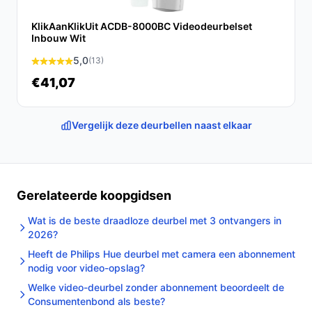
meter lange snoer.
3. Verbind de adapter met je videodeurbel volgens de
KlikAanKlikUit ACDB-8000BC Videodeurbelset
Inbouw Wit
instructies van de fabrikant.
4. Test de deurbel om te controleren of alles correct
5,0
(13)
functioneert.
€41,07
Specificaties in mensentaal
Vergelijk deze deurbellen naast elkaar
AC230V, 50Hz, 500mA:
Dit betekent dat de
adapter werkt op standaard netspanning, wat
gebruikelijk is in de meeste huishoudens.
Universele compatibiliteit:
Geschikt voor diverse
Gerelateerde koopgidsen
merken, wat flexibiliteit biedt bij de keuze van je
deurbel.
Wat is de beste draadloze deurbel met 3 ontvangers in
2026?
Veelgestelde vragen
Heeft de Philips Hue deurbel met camera een abonnement
nodig voor video-opslag?
Hoe lang gaat dit product mee?
Welke video-deurbel zonder abonnement beoordeelt de
De levensduur van de Dutchers® Video deurbel adapter
Consumentenbond als beste?