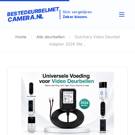
BESTEDEURBELMET
Slim vergelijken.
CAMERA.NL
Zeker kiezen.
Home
/
Alle deurbellen
/
Dutchers Video Deurbel
Adapter 2026 5M...