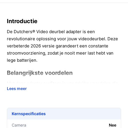
Introductie
De Dutchers® Video deurbel adapter is een
revolutionaire oplossing voor jouw videodeurbel. Deze
verbeterde 2026 versie garandeert een constante
stroomvoorziening, zodat je nooit meer last hebt van
lege batterijen.
Belangrijkste voordelen
Met deze adapter profiteer je van talrijke voordelen die
Lees meer
het gebruik van je videodeurbel aanzienlijk
vergemakkelijken:
Geen gedoe met batterijen:
Altijd stroom, wat
Kernspecificaties
betekent dat je continu beveiligd bent zonder
onderbrekingen.
Camera
Nee