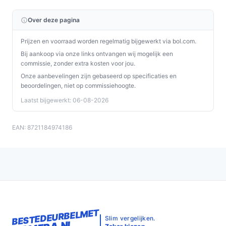
is uitstekend, met een verwachte levensduur van
meerdere jaren bij normaal gebruik.
Over deze pagina
Is dit geschikt voor Eufy en Ring deurbellen?
Prijzen en voorraad worden regelmatig bijgewerkt via bol.com.
Ja, deze adapter is specifiek ontworpen om compatibel
Bij aankoop via onze links ontvangen wij mogelijk een
commissie, zonder extra kosten voor jou.
te zijn met diverse modellen, waaronder Eufy en Ring.
Onze aanbevelingen zijn gebaseerd op specificaties en
Wat zijn de belangrijkste verschillen met andere
beoordelingen, niet op commissiehoogte.
adapters?
Laatst bijgewerkt: 06-08-2026
De Dutchers® adapter biedt een stabielere
stroomvoorziening en is gemakkelijker te installeren
EAN: 8721184974186
vergeleken met veel andere op de markt beschikbare
opties.
Conclusie
Samenvattend biedt de Dutchers® Video deurbel
adapter een betrouwbare en duurzame oplossing voor
BESTEDEURBELMET
jouw videodeurbel. Geen gedoe meer met batterijen en
Slim vergelijken.