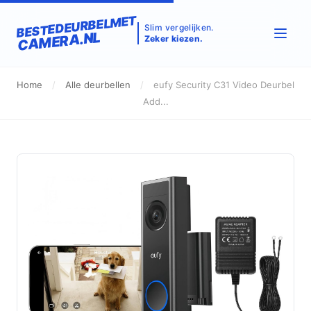
BESTEDEURBELMET
Slim vergelijken.
CAMERA.NL
Zeker kiezen.
Home
/
Alle deurbellen
/
eufy Security C31 Video Deurbel
Add...