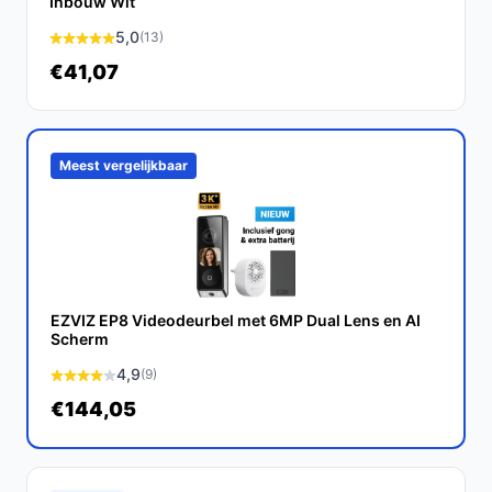
bestedeurbelmetcamera.nl. Kies bewust wat perfect
Inbouw Wit
past bij jouw behoeften!
5,0
(13)
€41,07
Meest vergelijkbaar
EZVIZ EP8 Videodeurbel met 6MP Dual Lens en AI
Scherm
4,9
(9)
€144,05