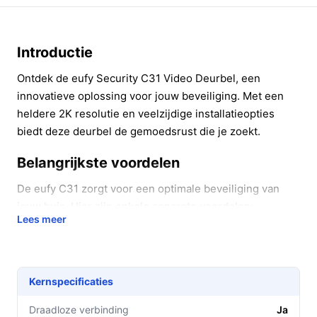
Introductie
Ontdek de eufy Security C31 Video Deurbel, een
innovatieve oplossing voor jouw beveiliging. Met een
heldere 2K resolutie en veelzijdige installatieopties
biedt deze deurbel de gemoedsrust die je zoekt.
Belangrijkste voordelen
De eufy C31 zorgt voor een optimale beveiliging van
jouw huis. Hier zijn enkele concrete voordelen:
Lees meer
Kristalhelder beeld:
Dankzij de 2K resolutie zie je
elk detail van wie er voor je deur staat, zelfs in het
donker.
Kernspecificaties
Directe communicatie:
Met de intercomfunctie
kun je eenvoudig met bezoekers praten via je
Draadloze verbinding
Ja