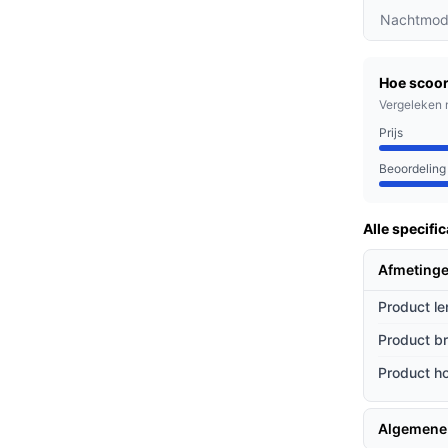
ig licht.
Nachtmod
edige controle over uw gegevens, zonder
worden lokaal opgeslagen, zodat u geen
Hoe scoor
Vergeleken 
t tot wel 6 maanden mee op één volle lading,
Prijs
e maken over frequent opladen.
Beoordeling
 gezinnen en appartementen die hun
Alle specific
ouderen die een veilige omgeving wensen
Afmeting
Product le
ieven
Product b
ndere videodeurbellen?
Product h
rkent mensen en vermindert onnodige
n.
Algemene
stallatie maakt het eenvoudig om de deurbel