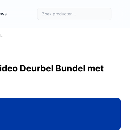
ews
...
ideo Deurbel Bundel met