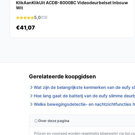
De eufy Security S220 2K Draadloze Video Deurbe
KlikAanKlikUit ACDB-8000BC Videodeurbelset Inbouw
Wit
technologie, gebruiksgemak en kostenbesparing.
scherpe videodeurbel is dit een uitstekende keuz
5,0
(13)
€41,07
Ontdek alle specificaties en vergelijk prijzen 
perfect past bij jouw behoeften!
Gerelateerde koopgidsen
Wat zijn de belangrijkste kenmerken van de eufy s
Hoe lang gaat de batterij van de eufy slimme deur
Welke bewegingsdetectie- en nachtzichtfuncties h
Over deze pagina
Prijzen en voorraad worden regelmatig bijgewerkt via bol.c