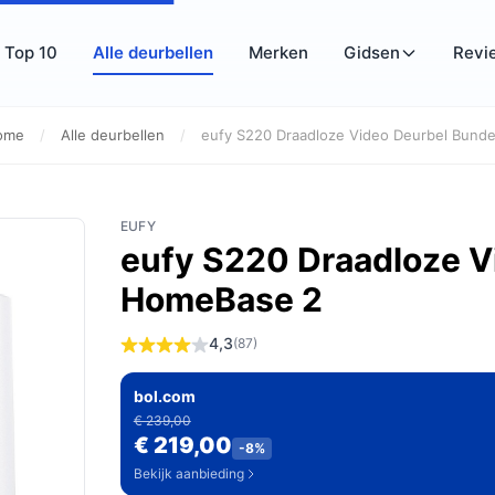
Top 10
Alle deurbellen
Merken
Gidsen
Revi
ome
/
Alle deurbellen
/
eufy S220 Draadloze Video Deurbel Bundel
EUFY
eufy S220 Draadloze V
HomeBase 2
4,3
(87)
bol.com
€ 239,00
€ 219,00
-8%
Bekijk aanbieding