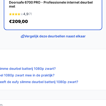
l bundel biedt een krachtige combinatie van
Doorsafe 6700 PRO - Professionele internet deurbel
 Voor wie op zoek is naar een betrouwbare en
met
e.
4,9
(7)
€209,00
op bestedeurbelmetcamera.nl. Kies bewust wat
Vergelijk deze deurbellen naast elkaar
limme deurbel batterij 1080p zwart?
bel 1080p zwart mee in de praktijk?
eeft de eufy slimme deurbel batterij 1080p zwart?
om.