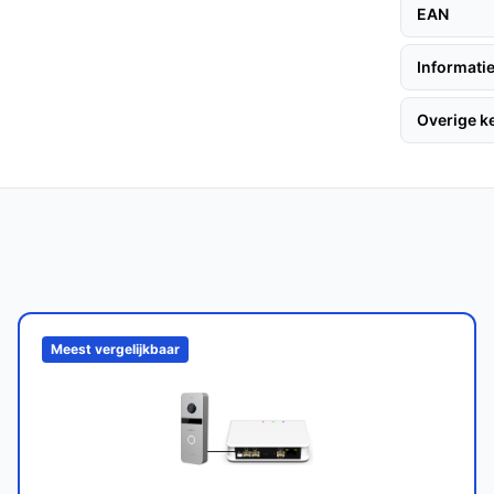
rbinden met uw Wi-Fi-netwerk, waardoor u
EAN
en.
Informatie
Overige 
eegaan op een volle lading, afhankelijk van
m buiten te functioneren, ongeacht de
e videodeurbellen?
Meest vergelijkbaar
langere batterijduur zonder maandelijkse