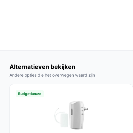
**Draadloze verbinding**: Eenvoudig te ve
overal ter wereld toegang heeft tot de beeld
Veelgestelde vragen
Hoe lang gaat dit product mee?
De batterij van de eufy S220 kan tot 6 maanden m
het gebruik.
Is dit geschikt voor buitengebruik?
Alternatieven bekijken
Ja, de deurbel is waterbestendig en ontworpen o
Andere opties die het overwegen waard zijn
weersomstandigheden.
Wat zijn de belangrijkste verschillen met ander
Budgetkeuze
De eufy S220 biedt een hogere beeldkwaliteit en 
kosten in vergelijking met veel andere merken.
Conclusie