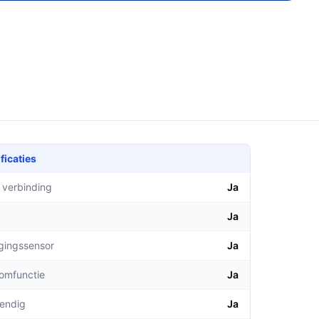
ficaties
 verbinding
Ja
Ja
gingssensor
Ja
comfunctie
Ja
endig
Ja