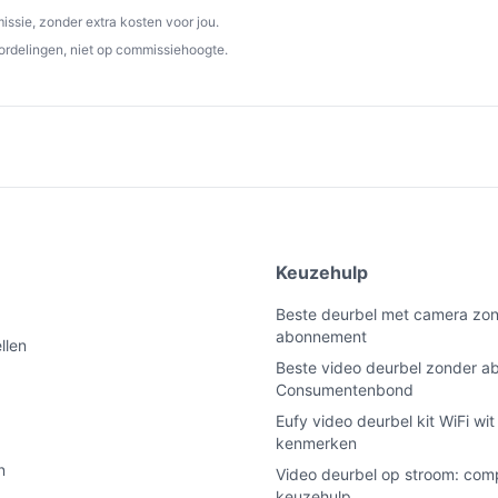
ssie, zonder extra kosten voor jou.
ordelingen, niet op commissiehoogte.
e
Keuzehulp
Beste deurbel met camera zo
abonnement
llen
Beste video deurbel zonder 
Consumentenbond
Eufy video deurbel kit WiFi wi
kenmerken
n
Video deurbel op stroom: com
keuzehulp