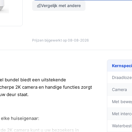
Vergelijk met andere
Prijzen bijgewerkt op 08-08-2026
Kernspeci
Draadloze
l bundel biedt een uitstekende
cherpe 2K camera en handige functies zorgt
Camera
uw deur staat.
Met bewe
Met inter
 elke huiseigenaar:
Waterbest
rde 2K camera kunt u uw bezoekers in