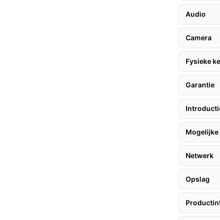
met bedrading.
Audio
256 encryptie zorgt ervoor dat uw beelden
ag.
Camera
Fysieke 
olgen hier enkele tips:
Garantie
Introduct
ig de deurbel met de meegeleverde
Mogelijke 
ructies om uw deurbel aan te sluiten op uw
Netwerk
ones in via de app voor optimaal gebruik.
Opslag
n oplaadbare batterij, wat zorgt voor meer
Productin