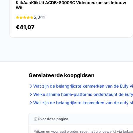
De eufy Security S220 Video Deurbel en eufyCam
KlikAanKlikUit ACDB-8000BC Videodeurbelset Inbouw
Wit
gebruiksvriendelijke oplossing voor woningbevei
praktische voordelen, zijn ze een uitstekende keuz
5,0
(13)
houden.
€41,07
Ontdek alle specificaties en vergelijk prijzen 
perfect past bij jouw behoeften!
Gerelateerde koopgidsen
Wat zijn de belangrijkste kenmerken van de Eufy v
Welke slimme home-platforms ondersteunt de Eufy 
Wat zijn de belangrijkste kenmerken van de eufy s
Over deze pagina
Prijzen en voorraad worden regelmatig bijgewerkt via bol.c