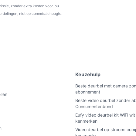
ssie, zonder extra kosten voor jou.
ordelingen, niet op commissiehoogte.
e
Keuzehulp
Beste deurbel met camera zo
abonnement
llen
Beste video deurbel zonder 
Consumentenbond
Eufy video deurbel kit WiFi wi
kenmerken
n
Video deurbel op stroom: com
keuzehulp