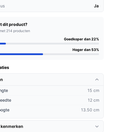
us
Ja
t dit product?
met 214 producten
Goedkoper dan 22%
Hoger dan 53%
aties
en
ngte
15 cm
reedte
12 cm
oogte
13.50 cm
 kenmerken