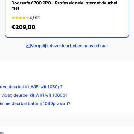
 E40 bieden een effectieve en
Doorsafe 6700 PRO - Professionele internet deurbel
met
liging. Met hun geavanceerde functies en
e voor iedereen die zijn huis veilig wil
4,9
(7)
€209,00
op bestedeurbelmetcamera.nl. Kies bewust wat
Vergelijk deze deurbellen naast elkaar
ideo deurbel kit WiFi wit 1080p?
video deurbel kit WiFi wit 1080p?
limme deurbel batterij 1080p zwart?
om.