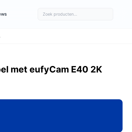
ews
.
bel met eufyCam E40 2K