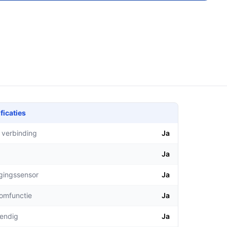
ficaties
 verbinding
Ja
Ja
gingssensor
Ja
comfunctie
Ja
endig
Ja