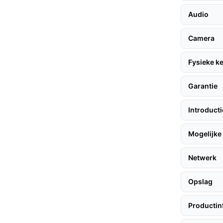
drading nodig is.
Audio
evens op te slaan zonder afhankelijk te zijn
ert.
Camera
Fysieke 
halen, volgen hier enkele handige tips:
Garantie
Introduct
 voorkeur op een hoogte van 1,2 tot 1,5 meter.
rde handleiding om de deurbel aan te sluiten op
Mogelijke 
nde zonlicht en volg de stappen voor
Netwerk
Opslag
ter, wat zorgt voor een constante
Productin