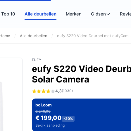
Top 10
Alle deurbellen
Merken
Gidsen
Revi
Home
/
Alle deurbellen
/
eufy S220 Video Deurbel met eufyCam..
EUFY
eufy S220 Video Deur
Solar Camera
4,3
(1030)
bol.com
€ 249,00
€ 199,00
-20%
Bekijk aanbieding