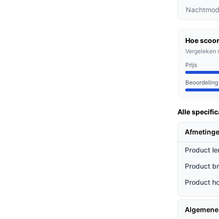
orgt ervoor dat u eenvoudig toegang heeft
Nachtmod
k bent.
PIR-sensor worden bewegingen nauwkeurig
Hoe scoor
wenste bezoekers.
Vergeleken 
ames worden lokaal opgeslagen met de
Prijs
kosten heeft.
Beoordeling
zoek zijn naar een betrouwbare en
Alle specific
nu in een drukke straat woont of in een
e camera biedt extra gemoedsrust.
Afmeting
Product le
ieven
Product b
eiden zich door hun unieke kenmerken:
Product h
ik van SolarPlus™ 2.0 technologie, wat
voorzien, zelfs op bewolkte dagen.
Algemene
eurbel kan snel en eenvoudig worden