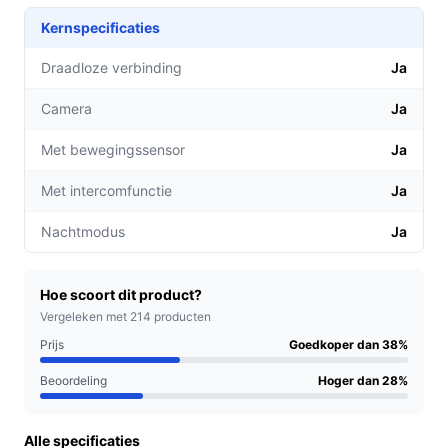
1080p onderlens zorgen voor een breed zicht van
Kernspecificaties
162°, zodat u altijd duidelijk kunt zien wie er voor
uw deur staat.
Draadloze verbinding
Ja
Automatische pakketdetectie:
Ontvang
Camera
Ja
meldingen wanneer uw pakket wordt geleverd of
opgehaald, waardoor u nooit meer iets mist, zelfs
Met bewegingssensor
Ja
niet als u niet thuis bent.
Kleurennachtzicht:
Dankzij de geïntegreerde LED-
Met intercomfunctie
Ja
verlichting blijft het beeld helder, zelfs in het
Nachtmodus
Ja
donker, zodat u altijd weet wat er gebeurt.
Voor welke doelgroep?
Hoe scoort dit product?
Deze deurbel is ideaal voor huiseigenaren die waarde
Vergeleken met 214 producten
hechten aan veiligheid en gemak. Of u nu vaak van huis
Prijs
Goedkoper dan 38%
bent of gewoon een veilig gevoel wilt hebben, de EZVIZ
EP3x Pro is een uitstekende keuze.
Beoordeling
Hoger dan 28%
Praktische voordelen t.o.v. alternatieven
Alle specificaties