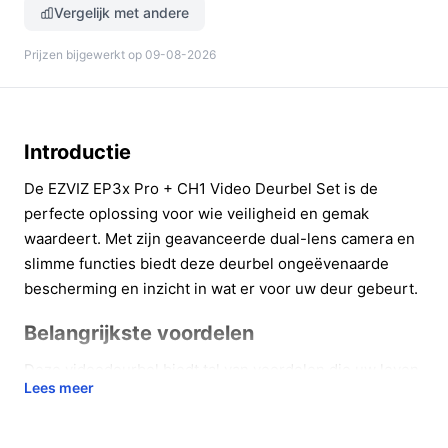
Vergelijk met andere
Prijzen bijgewerkt op 09-08-2026
Introductie
De EZVIZ EP3x Pro + CH1 Video Deurbel Set is de
perfecte oplossing voor wie veiligheid en gemak
waardeert. Met zijn geavanceerde dual-lens camera en
slimme functies biedt deze deurbel ongeëvenaarde
bescherming en inzicht in wat er voor uw deur gebeurt.
Belangrijkste voordelen
Deze videodeurbel biedt tal van voordelen die uw leven
Lees meer
gemakkelijker en veiliger maken:
Haarscherpe beeldkwaliteit:
De 2K bovenlens en