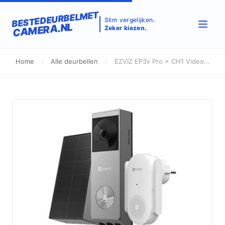
BESTEDEURBELMET
Slim vergelijken.
CAMERA.NL
Zeker kiezen.
Home
/
Alle deurbellen
/
EZVIZ EP3x Pro + CH1 Video...