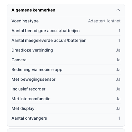
Wat maakt de EZVIZ EP3x Pro uniek ten opzichte van
Algemene kenmerken
andere videodeurbellen?
Voedingstype
Adapter/ lichtnet
Dubbele lens:
In tegenstelling tot veel
Aantal benodigde accu's/batterijen
concurrenten, biedt deze deurbel zowel een 2K
1
bovenlens als een 1080p onderlens, zodat u ook
Aantal meegeleverde accu's/batterijen
1
uw pakketten en de drempel in de gaten kunt
Draadloze verbinding
Ja
houden.
Camera
Ja
Geen abonnementskosten:
Geniet van alle
functies zonder dat u zich hoeft te abonneren op
Bediening via mobiele app
Ja
extra diensten.
Met bewegingssensor
Ja
Flexibele voedingsopties:
U kunt kiezen voor
Inclusief recorder
Ja
batterijvoeding, netstroom of het gebruik van het
meegeleverde zonnepaneel voor eindeloze
Met intercomfunctie
Ja
energie.
Met display
Ja
Gebruik & praktische tips
Aantal ontvangers
1
Om het meeste uit uw EZVIZ EP3x Pro te halen, volgt u