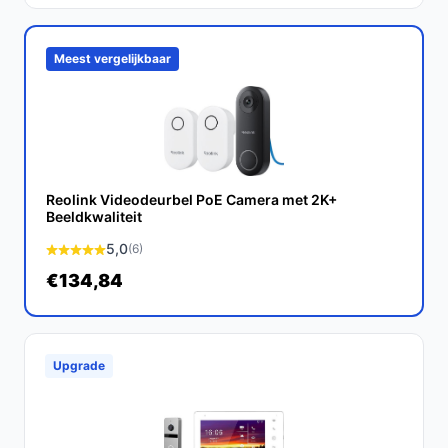
De EZVIZ EP3x Pro + CH1 Video Deurbel Set is een
krachtige, gebruiksvriendelijke oplossing voor iedereen
Meest vergelijkbaar
die zijn huis wil beveiligen. Met zijn geavanceerde
functies en flexibele installatieopties is het een slimme
keuze voor elke huiseigenaar.
Ontdek alle specificaties en vergelijk prijzen op
Reolink Videodeurbel PoE Camera met 2K+
bestedeurbelmetcamera.nl. Kies bewust wat perfect
Beeldkwaliteit
past bij jouw behoeften!
5,0
(6)
€134,84
Upgrade