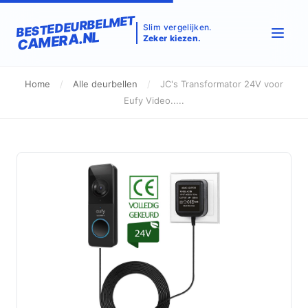
BESTEDEURBELMET
Slim vergelijken.
CAMERA.NL
Zeker kiezen.
Home
/
Alle deurbellen
/
JC's Transformator 24V voor
Eufy Video.....