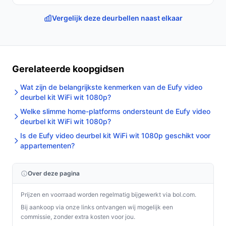
betrouwbare stroomvoorziening, eenvoudige installatie
en langdurige prestaties.
Vergelijk deze deurbellen naast elkaar
Ontdek alle specificaties en vergelijk prijzen op
bestedeurbelmetcamera.nl. Kies bewust wat perfect
past bij jouw behoeften!
Gerelateerde koopgidsen
Wat zijn de belangrijkste kenmerken van de Eufy video
deurbel kit WiFi wit 1080p?
Welke slimme home-platforms ondersteunt de Eufy video
deurbel kit WiFi wit 1080p?
Is de Eufy video deurbel kit WiFi wit 1080p geschikt voor
appartementen?
Over deze pagina
Prijzen en voorraad worden regelmatig bijgewerkt via bol.com.
Bij aankoop via onze links ontvangen wij mogelijk een
commissie, zonder extra kosten voor jou.