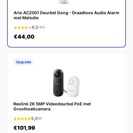
Conclusie
Arlo AC2001 Deurbel Gong - Draadloos Audio Alarm
Samenvattend biedt de KlikAanKlikUit ACDB-8000BC
met Melodie
gebruiksgemak, betrouwbaarheid en eenvoudige
4,5
(40)
installatie. Dit maakt het een ideale keuze voor zowel
€44,00
huiseigenaren als bedrijven die een praktische
deurbelset zoeken.
Ontdek alle specificaties en vergelijk prijzen op
Upgrade
bestedeurbelmetcamera.nl. Kies bewust wat perfect
past bij jouw behoeften!
Reolink 2K 5MP Videodeurbel PoE met
Groothoekcamera
5,0
(6)
€101,99