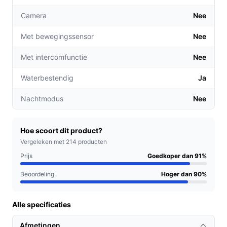
woning nodig zijn.
Camera
Nee
Gebruiksgemak via mobiele app: Beheer je deurbel
eenvoudig via een app, zodat je altijd en overal
Met bewegingssensor
Nee
kunt controleren wie er voor je deur staat.
Uitbreidbaarheid: Deze deurbelset is eenvoudig uit
Met intercomfunctie
Nee
te breiden met extra ontvangers of deurbellen,
Waterbestendig
Ja
ideaal voor grotere woningen of bedrijven.
Nachtmodus
Nee
Voor welke doelgroep?
Deze deurbelset is perfect voor huiseigenaren die de
installatie van een deurbel eenvoudig en snel willen
Hoe scoort dit product?
houden. Ook voor kleine bedrijven is deze oplossing
Vergeleken met 214 producten
geschikt, waardoor je gasten altijd welkom kunt heten
Prijs
Goedkoper dan 91%
zonder te wachten.
Beoordeling
Hoger dan 90%
Praktische voordelen t.o.v. alternatieven
Alle specificaties
Wat maakt de KlikAanKlikUit ACDB-8000BC uniek in
vergelijking met andere deurbellen?
Afmetingen