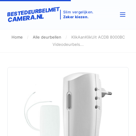
BESTEDEURBELMET
Slim vergelijken.
CAMERA.NL
Zeker kiezen.
Home
/
Alle deurbellen
/
KlikAanKlikUit ACDB 8000BC
Videodeurbels...