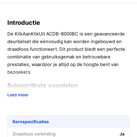
Introductie
De KlikAanKlikUit ACDB-8000BC is een geavanceerde
deurbelset die eenvoudig kan worden ingebouwd en
draadloos functioneert. Dit product biedt een perfecte
combinatie van gebruiksgemak en betrouwbare
prestaties, waardoor je altijd op de hoogte bent van
bezoekers.
Belangrijkste voordelen
Lees meer
Met de KlikAanKlikUit ACDB-8000BC profiteer je van
diverse praktische voordelen:
Geen gedoe met kabels: Dankzij het 2-draads
Kernspecificaties
systeem installeer je de deurbelset snel en
eenvoudig, zonder dat er dure aanpassingen aan je
Draadloze verbinding
Ja