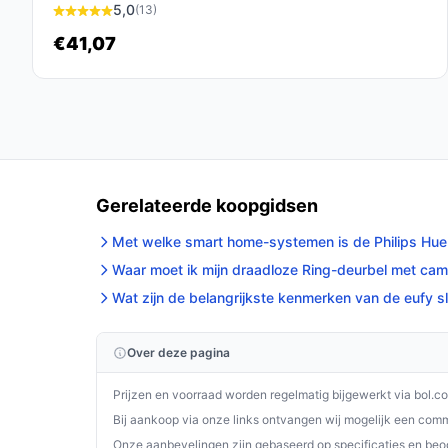
altijd op de hoogte wil zijn van bezoekers.
5,0
(13)
€41,07
Ontdek alle specificaties en vergelijk prijzen 
perfect past bij jouw behoeften!
Gerelateerde koopgidsen
Met welke smart home-systemen is de Philips Hue
Waar moet ik mijn draadloze Ring-deurbel met came
Wat zijn de belangrijkste kenmerken van de eufy s
Over deze pagina
Prijzen en voorraad worden regelmatig bijgewerkt via bol.c
Bij aankoop via onze links ontvangen wij mogelijk een commi
Onze aanbevelingen zijn gebaseerd op specificaties en beo