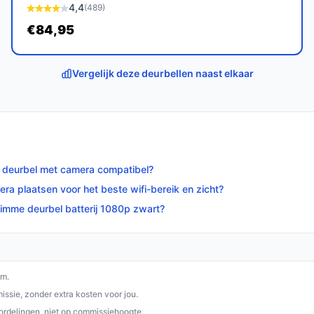
4,4
(489)
€84,95
op bestedeurbelmetcamera.nl. Kies bewust wat
Vergelijk deze deurbellen naast elkaar
 deurbel met camera compatibel?
ra plaatsen voor het beste wifi-bereik en zicht?
limme deurbel batterij 1080p zwart?
om.
ssie, zonder extra kosten voor jou.
ordelingen, niet op commissiehoogte.