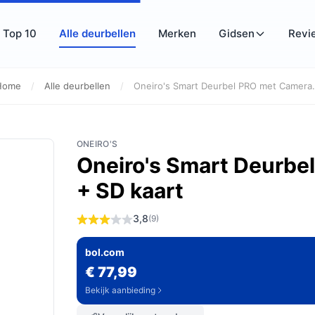
Top 10
Alle deurbellen
Merken
Gidsen
Revi
Home
/
Alle deurbellen
/
Oneiro's Smart Deurbel PRO met Camera.
ONEIRO'S
Oneiro's Smart Deurbe
+ SD kaart
3,8
(9)
bol.com
€ 77,99
Bekijk aanbieding