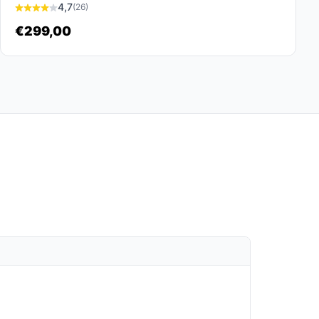
4,7
(26)
€299,00