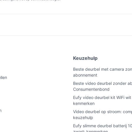
e
Keuzehulp
Beste deurbel met camera zo
abonnement
llen
Beste video deurbel zonder 
Consumentenbond
Eufy video deurbel kit WiFi wi
kenmerken
n
Video deurbel op stroom: com
keuzehulp
Eufy slimme deurbel batterij 
zwart: kenmerken