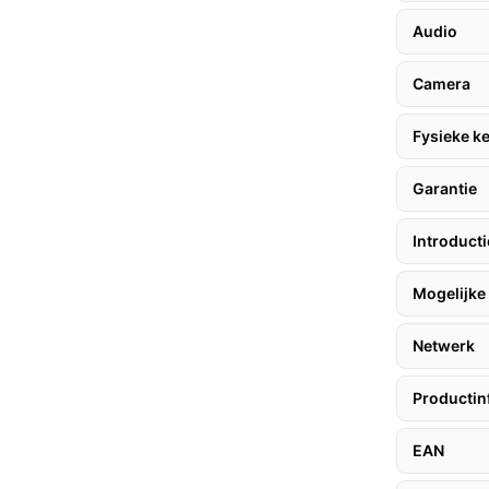
terijduur.
Audio
een scherpe videofrequentie, zodat je altijd
Camera
Fysieke 
te halen, volg je deze stappen:
Garantie
Introduct
eurbel draadloos te gebruiken met de
an op je bestaande deurbelbedrading. Gebruik
Mogelijke 
ven voor een stevige bevestiging. Volg de
en met je wifi-netwerk (2.4 GHz).
Netwerk
Productin
e geen gedoe hebt met bedrading en de deurbel
EAN
k buitenshuis, ongeacht het weer.