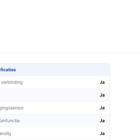
ficaties
 verbinding
Ja
Ja
gingssensor
Ja
comfunctie
Ja
endig
Ja