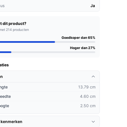
us
Ja
t dit product?
met 214 producten
Goedkoper dan 65%
Hoger dan 27%
aties
en
ngte
13.79 cm
reedte
4.60 cm
oogte
2.50 cm
 kenmerken