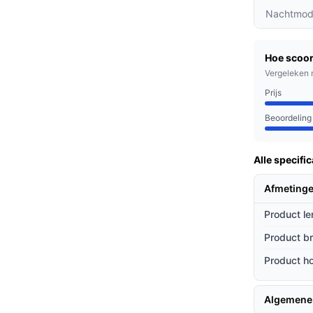
g op je smartphone wanneer iemand aanbelt,
Nachtmod
ers.
ig met de postbode of andere bezoekers via
Hoe scoor
Vergeleken 
 draadloze installatie en meegeleverde
Prijs
uten operationeel.
Beoordeling
nen, werkende professionals en ouderen die
Alle specific
bent of onderweg, je kunt altijd zien wie er
Afmeting
Product le
ieven
Product b
ten opzichte van andere videodeurbellen?
Product h
se kosten voor opslag, je hebt voldoende
Algemene
al en 50% meer batterijcapaciteit hoef je je